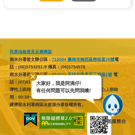
訊
業
務
推
:::
動
民眾信箱意見反應專區
南水分署曾文辦公區：
715004 臺南市楠西區密枝里70號
電
水
話：(06)5753251-9 傳真：(06)5754578
資
南水分署燕巢辦公區：
824002 高雄市燕巢區工程路1號
電
源
話：(07)6166137 傳真：(07)6166046
大家好，我是阿滴仔!
教
彈性上班時間：07:30~09:30，16:30~18:30；核心上班時
有任何問題可以先問我噢!
育
間：09:30~12:30，13:30~16:30
經濟部水利署南區水資源分署版權所有。
環
境
智能服務台
教