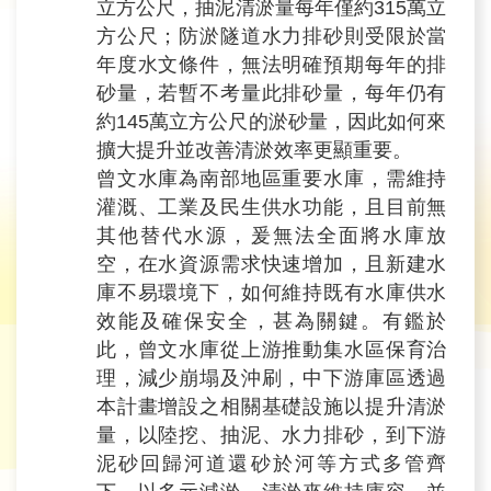
立方公尺
，抽泥清淤量每年僅約315萬立
旅
方公尺；防淤隧道水力排砂則受限於當
遊
年度水文條件，無法明確預期每年的排
網
砂量，若暫不考量此排砂量，每年仍有
約145萬立方公尺的淤砂量，因此如何來
政
擴大提升並改善清淤效率更顯重要。
府
網
曾文水庫為南部地區重要水庫，需維持
站
灌溉、工業及民生供水功能，且目前無
資
其他替代水源，爰無法全面將水庫放
料
空，在水資源需求快速增加，且新建水
開
庫不易環境下，如何維持既有水庫供水
放
效能及確保安全，甚為關鍵。有鑑於
宣
此，曾文水庫從上游推動集水區保育治
告
理，減少崩塌及沖刷，中下游庫區透過
本計畫增設之相關基礎設施以提升清淤
隱
量，以陸挖、抽泥、水力排砂，到下游
私
泥砂回歸河道還砂於河等方式多管齊
權