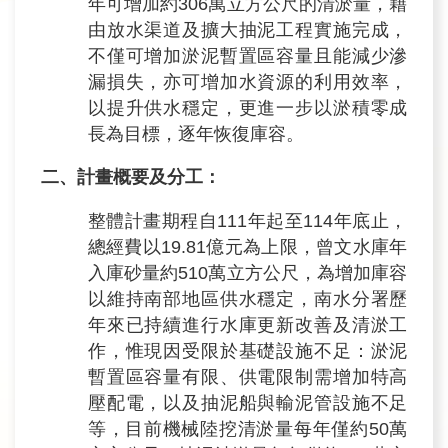
年可增加約306萬立方公尺的清淤量，藉
由放水渠道及擴大抽泥工程實施完成，
民
不僅可增加淤泥暫置區容量且能減少滲
眾
漏損失，亦可增加水資源的利用效率，
信
箱
以提升供水穩定，更進一步以淤積零成
長為目標，逐年恢復庫容。
網
二、計畫概要及分工：
站
導
整體計畫期程自111年起至114年底止，
覽
總經費以19.81億元為上限，曾文水庫年
入庫砂量約510萬立方公尺，為增加庫容
English
以維持南部地區供水穩定，南水分署歷
兒
年來已持續進行水庫更新改善及清淤工
童
作，惟現因受限於基礎設施不足：淤泥
網
暫置區容量有限、供電限制需增加特高
壓配電，以及抽泥船與輸泥管設施不足
曾
等，目前機械陸挖清淤量每年僅約50萬
文