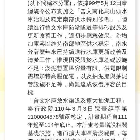
育
(以下簡稱本分署)，依據99年5月12日奉
總統令公布實施之「曾文南化烏山頭水
為
庫治理及穩定南部供水特別條例」，陸
民
續進行曾文水庫防淤隧道等排砂設施及
更新改善工作，達初步應急效果。為增
服
加庫容以維持南部地區供水穩定，南水
務
分署歷年來已持續進行水庫更新改善及
清淤工作，惟現因受限於水庫基礎設施
關
不足：淤泥暫置區容量有限、供電限制
於
需增加特高壓配電，以及抽泥船與抽泥
我
管設施不足等，尚難達成恢復庫容的目
們
標。
「曾文水庫放水渠道及擴大抽泥工程」
廉
奉行政院110年3月3日院臺經字第
政
1100004878號函核定，計畫期程自111
櫥
年起至114年底止。本計畫考量增設相關
窗
基礎設施，進而擴大庫區清淤範圍，每