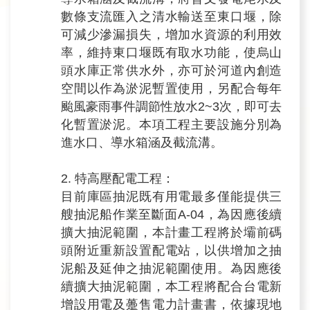
數條支流匯入之清水輸送至東口堰，除
可減少滲漏損失，增加水資源的利用效
率，維持東口堰既有取水功能，使烏山
頭水庫正常供水外，亦可於河道內創造
空間以作為淤泥暫置使用，另配合每年
颱風豪雨事件調節性放水2~3次，即可去
化暫置淤泥。本項工程主要設施分別為
進水口、導水箱涵及截流溝。
2. 特高壓配電工程：
目前庫區抽泥既有用電最多僅能提供三
艘抽泥船作業至斷面A-04，為因應後續
擴大抽泥範圍，本計畫工程將於壩前碼
頭附近重新設置配電站，以供增加之抽
泥船及延伸之抽泥範圍使用。為因應後
續擴大抽泥範圍，本工程將配合台電新
增設用電及躉售電力計畫書，依據現地