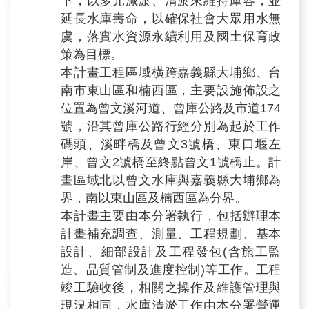
下，以多元減淤、清淤來維持庫容，並
政
策
延長水庫壽命，以確保社會大眾用水無
宣
虞，落實水資源永續利用及國土保育政
告
策為目標。
本計畫工程區域橫跨嘉義縣大埔鄉、台
安
南市東山區和楠西區，主要設施佈設之
全
位置為曾文溪河道、曾庫公路及市道174
性
號，沿其曾庫公路行經分別為起於工作
政
碼頭、溪畔橋及曾文3號橋、東口堰左
策
岸、曾文2號橋至終點曾文1號橋止。計
畫區域北以曾文水庫與嘉義縣大埔鄉為
界，南以東山區及楠西區為分界。
本計畫主要由本分署執行，包括辦理本
計畫補充調查、測量、工程規劃、基本
設計、細部設計及工程發包(含施工監
造、品質管制及進度控制)等工作。工程
竣工驗收後，相關之操作及維護管理與
現況相同，水庫清淤工作由本分署營運