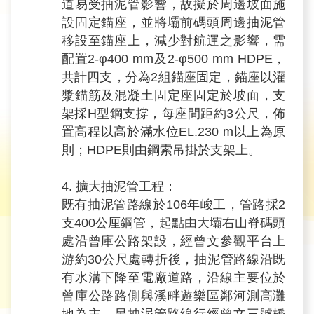
道易受抽泥管影響，故擬於周邊坡面施
設固定錨座，並將壩前碼頭周邊抽泥管
移設至錨座上，減少對航運之影響，需
配置2-φ400 mm及2-φ500 mm HDPE，
共計四支，分為2組錨座固定，錨座以灌
漿錨筋及混凝土固定座固定於坡面，支
架採H型鋼支撐，每座間距約3公尺，佈
置高程以高於滿水位EL.230 m以上為原
則；HDPE則由鋼索吊掛於支架上。
4. 擴大抽泥管工程：
既有抽泥管路線於106年峻工，管路採2
支400公厘鋼管，起點由大壩右山脊碼頭
處沿曾庫公路架設，經曾文參觀平台上
游約30公尺處轉折後，抽泥管路線沿既
有水溝下降至電廠道路，沿線主要位於
曾庫公路路側與溪畔遊樂區鄰河測高灘