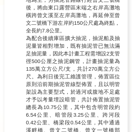
地為主，另抽泥管路線行經曾文三號橋
後，將由東口露營區末端之右岸高灘地
橫跨曾文溪至左岸高灘地，再延伸至曾
文二號橋下游左岸約150公尺處為終點，
全長約7.8公里。
為配合後續庫區擴大抽泥，抽泥船及抽
泥量皆相對增加，既有抽泥管已無法滿
足抽泥量，因此本計畫工程需增設2支管
徑500公厘之抽泥鋼管，計畫抽泥量為
135萬立方公尺/支，共計270萬立方公
尺。為利日後完工維護管理，佈置區位
原則沿前期抽泥管線型佈置，且以明管
架設為主要型式，於過河或腹地不足處
才予以考量埋設暗管，共計佈置抽泥管
總長為10.75公里，其中包含明管段約
6.54公里、暗管段3.25公里、跨河段
0.42公里、橋梁段0.54公里，其中通過
溪畔橋、曾文二號橋、曾文一號橋部