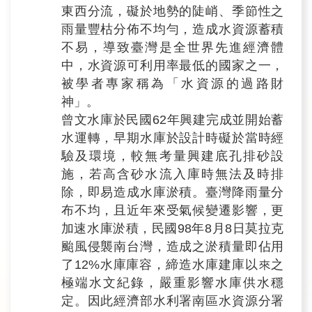
訊
東西分流，礙於地勢的陡峭、季節性之
雨量豐枯分佈不均勻，造成水資源蓄積
業
不易，導致臺灣是全世界先進經濟體
中，水資源可利用率最低的國家之一，
務
被學者專家稱為「水資源的過路財
推
神」。
動
曾文水庫於民國62年興建完成並開始蓄
水運轉，早期水庫於設計時礙於當時經
水
驗及環境，較無考量興建底孔排砂設
資
施，若高含砂水流入庫時無法及時排
源
除，即易造成水庫淤積。臺灣降雨量分
教
布不均，且近年來受氣候變遷影響，更
育
加速水庫淤積，民國98年8月8日莫拉克
颱風侵襲南台灣，造成之淤積量即佔用
環
了12%水庫庫容，締造水庫建庫以來之
境
極端水文紀錄，嚴重影響水庫供水穩
教
定。因此經濟部水利署南區水資源分署