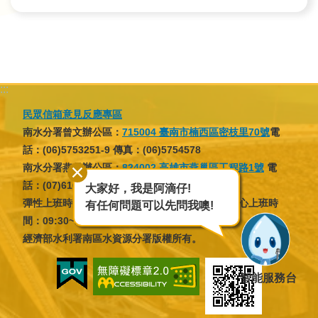
:::
民眾信箱意見反應專區
南水分署曾文辦公區：
715004 臺南市楠西區密枝里70號
電
話：(06)5753251-9 傳真：(06)5754578
南水分署燕巢辦公區：
824002 高雄市燕巢區工程路1號
電
話：(07)6166137 傳真：(07)6166046
大家好，我是阿滴仔!
彈性上班時間：07:30~09:30，16:30~18:30；核心上班時
有任何問題可以先問我噢!
間：09:30~12:30，13:30~16:30
經濟部水利署南區水資源分署版權所有。
智能服務台