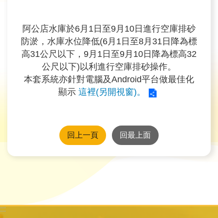
育
阿公店水庫於6月1日至9月10日進行空庫排砂
為
防淤，水庫水位降低(6月1日至8月31日降為標
民
高31公尺以下，9月1日至9月10日降為標高32
服
公尺以下)以利進行空庫排砂操作。
務
本套系統亦針對電腦及Android平台做最佳化
顯示
這裡(另開視窗)。
關
於
我
們
回上一頁
回最上面
廉
政
櫥
窗
:::