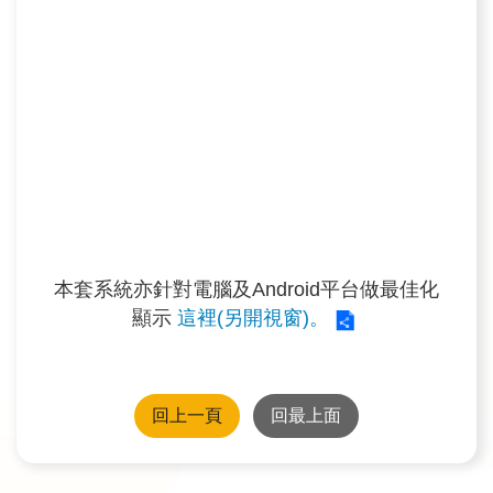
訊
業
務
推
動
水
資
源
本套系統亦針對電腦及Android平台做最佳化
教
顯示
這裡(另開視窗)。
育
環
回上一頁
回最上面
境
教