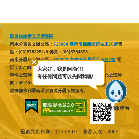
育
為
:::
民
服
民眾信箱意見反應專區
務
南水分署曾文辦公區：
715004 臺南市楠西區密枝里70號
電
話：(06)5753251-9 傳真：(06)5754578
南水分署燕巢辦公區：
824002 高雄市燕巢區工程路1號
電
關
話：(07)6166137 傳真：(07)6166046
大家好，我是阿滴仔!
於
彈性上班時間：07:30~09:30，16:30~18:30；核心上班時
有任何問題可以先問我噢!
我
間：09:30~12:30，13:30~16:30
們
經濟部水利署南區水資源分署版權所有。
廉
智能服務台
政
櫥
窗
最後異動日期
115-08-07
瀏覽人次
4965