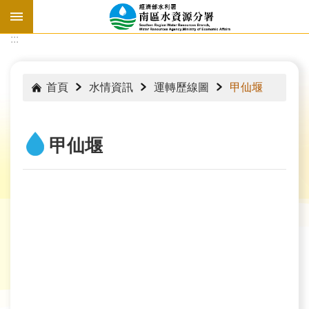
跳到主要內容區塊
:::
:::
首頁
水情資訊
運轉歷線圖
甲仙堰
甲仙堰
水
情
資