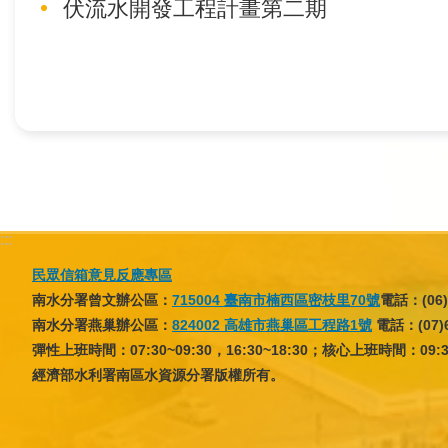
伏流水開發工程計畫第二期
訊
業
務
推
動
水
資
:::
源
民眾信箱意見反應專區
教
南水分署曾文辦公區：
715004 臺南市楠西區密枝里70號
電話：(06)
育
南水分署燕巢辦公區：
824002 高雄市燕巢區工程路1號
電話：(07)6
彈性上班時間：07:30~09:30，16:30~18:30；核心上班時間：09:30~
環
經濟部水利署南區水資源分署版權所有。
境
教