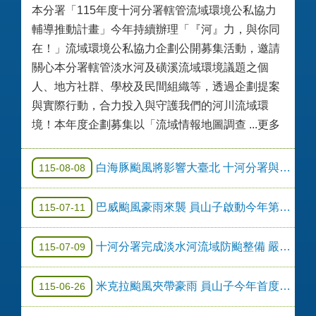
本分署「115年度十河分署轄管流域環境公私協力
輔導推動計畫」今年持續辦理「『河』力，與你同
在！」流域環境公私協力企劃公開募集活動，邀請
關心本分署轄管淡水河及磺溪流域環境議題之個
人、地方社群、學校及民間組織等，透過企劃提案
與實際行動，合力投入與守護我們的河川流域環
境！本年度企劃募集以「流域情報地圖調查 ...更多
白海豚颱風將影響大臺北 十河分署與地方政府攜手防汛守護民眾家園安全
115-08-08
巴威颱風豪雨來襲 員山子啟動今年第2次分洪 守護大臺北防洪安全
115-07-11
十河分署完成淡水河流域防颱整備 嚴陣以待巴威颱風
115-07-09
米克拉颱風夾帶豪雨 員山子今年首度分洪
115-06-26