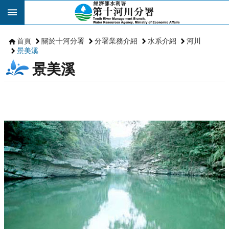
跳到主要內容區塊
首頁
關於十河分署
分署業務介紹
水系介紹
河川
景美溪
景美溪