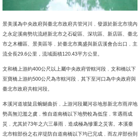
景美溪為中央政府與臺北市政府共管河川﹐發源於新北市境內
之永定溪南勢坑流經新北市之石碇區、深坑區、新店區、臺北
市之木柵區、景美區等﹐於臺北市萬盛與新店溪會合出口﹐主
流全長29.6公里，流域面積120.43平方公里。
文和橋上游約400公尺以上屬中央政府管轄河段﹐文和橋以下
至寶橋上游約500公尺為市轄河段﹐其下至河口為中央政府與
臺北市政府共轄河段。
本溪河道坡陡且蜿蜒曲折﹐上游河段屬河谷地形新北市雨岸地
勢高無氾濫之虞﹐惟自道南橋以下地勢較為低窪﹐常遇雨成
災﹐尤其於73年之六三暴雨﹐造成極為慘重之災害。本溪臺
北市轄部份之右岸堤防自道南橋以下均已完成﹐而左岸部份則