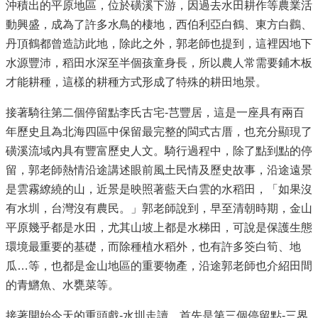
沖積出的平原地區，位於磺溪下游，因過去水田耕作等農業活
動興盛，成為了許多水鳥的棲地，西伯利亞白鶴、東方白鸛、
丹頂鶴都曾造訪此地，除此之外，郭老師也提到，這裡因地下
水源豐沛，稻田水深至半個孩童身長，所以農人常需要鋪木板
才能耕種，這樣的耕種方式形成了特殊的耕田地景。
接著騎往第二個停留點李氏古宅-芑豐居，這是一座具有兩百
年歷史且為北海四區中保留最完整的閩式古厝，也充分顯現了
磺溪流域內具有豐富歷史人文。騎行過程中，除了點到點的停
留，郭老師熱情沿途講述眼前風土民情及歷史故事，沿途遠景
是雲霧繚繞的山，近景是映照著藍天白雲的水稻田，「如果沒
有水圳，台灣沒有農民。」郭老師說到，早至清朝時期，金山
平原幾乎都是水田，尤其山坡上都是水梯田，可說是保護生態
環境最重要的基礎，而除種植水稻外，也有許多筊白筍、地
瓜…等，也都是金山地區的重要物產，沿途郭老師也介紹田間
的青鱂魚、水甕菜等。
接著開始今天的重頭戲-水圳走讀，首先是第三個停留點-三界