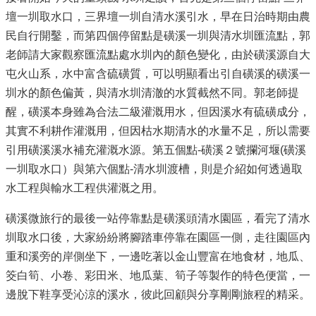
壇一圳取水口，三界壇一圳自清水溪引水，早在日治時期由農
民自行開鑿，而第四個停留點是磺溪一圳與清水圳匯流點，郭
老師請大家觀察匯流點處水圳內的顏色變化，由於磺溪源自大
屯火山系，水中富含硫磺質，可以明顯看出引自磺溪的磺溪一
圳水的顏色偏黃，與清水圳清澈的水質截然不同。郭老師提
醒，磺溪本身雖為合法二級灌溉用水，但因溪水有硫磺成分，
其實不利耕作灌溉用，但因枯水期清水的水量不足，所以需要
引用磺溪溪水補充灌溉水源。第五個點-磺溪２號攔河堰(磺溪
一圳取水口）與第六個點-清水圳渡槽，則是介紹如何透過取
水工程與輸水工程供灌溉之用。
磺溪微旅行的最後一站停靠點是磺溪頭清水園區，看完了清水
圳取水口後，大家紛紛將腳踏車停靠在園區一側，走往園區內
重和溪旁的岸側坐下，一邊吃著以金山豐富在地食材，地瓜、
筊白筍、小卷、彩田米、地瓜葉、筍子等製作的特色便當，一
邊脫下鞋享受沁涼的溪水，彼此回顧與分享剛剛旅程的精采。