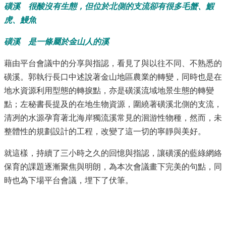
磺溪 很酸沒有生態，但位於北側的支流卻有很多毛蟹、鰕
虎、鰻魚
磺溪 是一條屬於金山人的溪
藉由平台會議中的分享與指認，看見了與以往不同、不熟悉的
磺溪。郭執行長口中述說著金山地區農業的轉變，同時也是在
地水資源利用型態的轉捩點，亦是磺溪流域地景生態的轉變
點；左秘書長提及的在地生物資源，圍繞著磺溪北側的支流，
清冽的水源孕育著北海岸獨流溪常見的洄游性物種，然而，未
整體性的規劃設計的工程，改變了這一切的寧靜與美好。
就這樣，持續了三小時之久的回憶與指認，讓磺溪的藍綠網絡
保育的課題逐漸聚焦與明朗，為本次會議畫下完美的句點，同
時也為下場平台會議，埋下了伏筆。