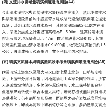
(
四) 支流排水需考量磺溪倒灌溢淹風險(A4)
金山清水溪排水與西勢溪排水於磺溪左岸滙入，然此兩條排水
與磺溪滙流段目前均未設置背水堤或閘門避免磺溪倒灌之溢淹
風險，以金山清水溪排水為例，其於磺溪斷面02-11處左岸滙
入，磺溪於該處之計畫堤頂高程為EL.5.96m，遠高於清水溪
排水該處之現況堤高EL.3.47m，惟若施設背水堤銜接，其施
設範圍約至金山清水溪排水0K+800處，較現況堤高抬升約1.5
公尺，將造成極大視覺壓迫，亦不利低地內水排除。
(
五) 磺溪支流排水與磺溪
滙
流段未考量磺溪倒灌溢淹風險
(A5)
磺溪流域上游集水區屬大屯火山群七星山北麓，山勢坡度較
陡，上游部分河谷深邃，因地處陽明山國家公園管制區，少有
人為破壞坡地情形，多仍保持原始林相，水土保持情形良好；
但連續降雨致使土壤含水量太高時，若現存植被無法負荷邊坡
滑動潛勢，仍有崩坍情形發生，而崩塌之破碎岩塊或岩屑堆積
於溪床上，即成為河床中礫石泥砂等之來源。參酌歷年災害搶