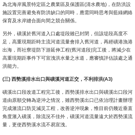
為北海岸風景特定區之農業區及保護區(清水農地)，在防洪設
施設置完善避免有防洪缺口的同時，應需同時思考與藍綠網絡
保育及水岸縫合面向間之競合關係。
另外，磺溪於舊河道入口處堤段雖已封閉，但該堤段高度不
足，高重現期距時主流河道流量會排入舊河道，再經磺港漁港
出海，而社寮堤防下游延伸工程(舊河道段)完工後，將減少在
高重現期距事件下可宣洩洪水量之水道，應審慎評估該處之通
洪能力。
(
三) 西勢溪排水出口與磺溪河道正交，不利排洪(A3)
磺溪出口段改道工程完工後，西勢溪排水出口與磺溪出口段河
道由原順交轉為逆沖之情況，雖西勢溪出口已依治理計畫辦理
完成滙流口防災減災工程，改善逆沖現象，惟目前仍幾近垂直
角度滙入磺溪，除流況不佳外，磺溪河道流量遠大於西勢溪流
量，更使西勢溪水流不易宣洩。