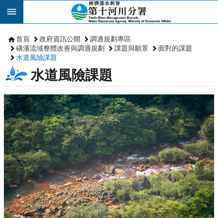
跳到主要內容區塊
首頁
政府資訊公開
調適規劃專區
磺溪流域整體改善與調適規劃
課題與願景
面對的課題
水道風險課題
水道風險課題