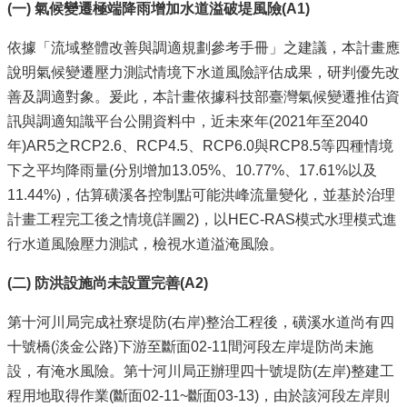
(一) 氣候變遷極端降雨增加水道溢破堤風險(A1)
依據「流域整體改善與調適規劃參考手冊」之建議，本計畫應
說明氣候變遷壓力測試情境下水道風險評估成果，研判優先改
善及調適對象。爰此，本計畫依據科技部臺灣氣候變遷推估資
訊與調適知識平台公開資料中，近未來年(2021年至2040
年)AR5之RCP2.6、RCP4.5、RCP6.0與RCP8.5等四種情境
下之平均降雨量(分別增加13.05%、10.77%、17.61%以及
11.44%)，估算磺溪各控制點可能洪峰流量變化，並基於治理
計畫工程完工後之情境(詳圖2)，以HEC-RAS模式水理模式進
行水道風險壓力測試，檢視水道溢淹風險。
(
二) 防洪設施尚未設置完善(A2)
第十河川局完成社寮堤防(右岸)整治工程後，磺溪水道尚有四
十號橋(淡金公路)下游至斷面02-11間河段左岸堤防尚未施
設，有淹水風險。第十河川局正辦理四十號堤防(左岸)整建工
程用地取得作業(斷面02-11~斷面03-13)，由於該河段左岸則