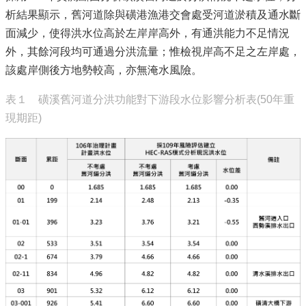
析結果顯示，舊河道除與磺港漁港交會處受河道淤積及通水斷
面減少，使得洪水位高於左岸岸高外，有通洪能力不足情況
外，其餘河段均可通過分洪流量；惟檢視岸高不足之左岸處，
該處岸側後方地勢較高，亦無淹水風險。
表１ 磺溪舊河道分洪功能對下游段水位影響分析表(50年重
現期距)