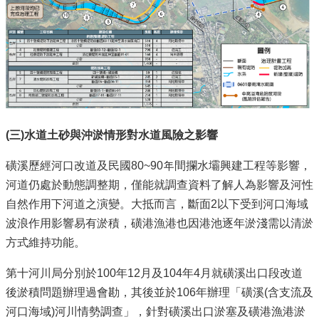
(
三)水道土砂與沖淤情形對水道風險之影響
磺溪歷經河口改道及民國80~90年間攔水壩興建工程等影響，
河道仍處於動態調整期，僅能就調查資料了解人為影響及河性
自然作用下河道之演變。大抵而言，斷面2以下受到河口海域
波浪作用影響易有淤積，磺港漁港也因港池逐年淤淺需以清淤
方式維持功能。
第十河川局分別於100年12月及104年4月就磺溪出口段改道
後淤積問題辦理過會勘，其後並於106年辦理「磺溪(含支流及
河口海域)河川情勢調查」，針對磺溪出口淤塞及磺港漁港淤