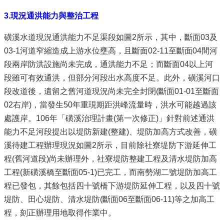
3.
現況通洪能力與整治工程
磺溪水道現況通洪能力不足渠段如圖2所示，其中，斷面03及
03-1河道窄縮造成上游水位壅高，且斷面02-11至斷面04間河
段兩岸防洪設施尚未完成，通洪能力不足；而斷面04以上河
段雖可有效通洪，但部分河段出水高度不足。此外，磺溪河口
段改道後，遺留之舊河道現況尚未完全封閉(斷面01-01至斷面
02右岸)，當發生50年重現期距洪峰流量時，洪水可能越過該
處護岸。106年「磺溪治理計畫(第一次修正)」針對前述通洪
能力不足河段提出以堤防新建(整建)、堤防加高方式改善，磺
溪待建工程辦理現況如圖2所示，目前除社寮堤防下游延伸工
程(舊河道段)尚未辦理外，社寮堤防整建工程及清水堤防加高
工程(新磺溪橋至斷面05-1)已完工，而南勢湖二號堤防加高工
程已發包，其餘包括四十號橋下游堤防延伸工程，以及四十號
堤防、田心堤防、清水堤防(斷面06至斷面06-11)等之加高工
程，刻正辦理用地取得作業中。