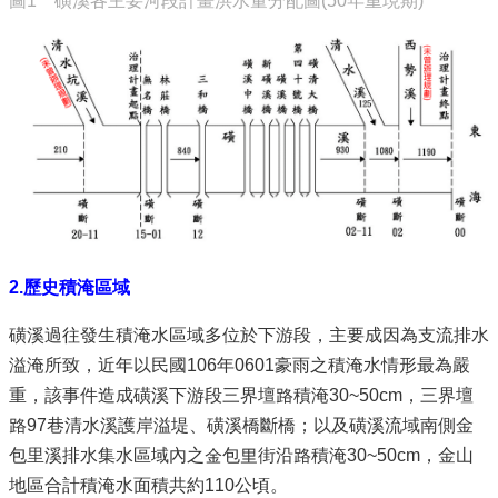
圖1 磺溪各主要河段計畫洪水量分配圖(50年重現期)
2.
歷史積淹區域
磺溪過往發生積淹水區域多位於下游段，主要成因為支流排水
溢淹所致，近年以民國106年0601豪雨之積淹水情形最為嚴
重，該事件造成磺溪下游段三界壇路積淹30~50cm，三界壇
路97巷清水溪護岸溢堤、磺溪橋斷橋；以及磺溪流域南側金
包里溪排水集水區域內之金包里街沿路積淹30~50cm，金山
地區合計積淹水面積共約110公頃。