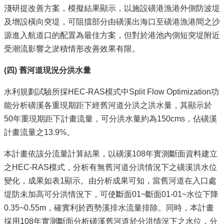
淺研提改善方案，模擬結果顯示，以施設磺港漁港外側防波堤
及增設橫向突堤，可阻擋部分由磺溪出海口至磺港漁港間之沙
源進入航道口的配置為最佳方案，但對於港池內側短突堤附近
受潮流影響之淤積情形改善效果有限。
(
四) 舊河道現況分洪水量
水利規劃試驗所採HEC-RAS模式中Split Flow Optimization功
能分析磺溪各重現期距下經舊河道分洪之洪水量，其顯示於
50年重現期距下計畫流量，可分洪水量約為150cms，佔磺溪
計畫流量之13.9%。
本計畫依該分流量計算結果，以磺溪108年實測斷面資料建立
之HEC-RAS模式，分析有無舊河道分洪情況下之磺溪洪水位
變化，成果如表1顯示。由分析成果可知，當舊河道在入口處
堤防未加高可分洪情況下，可使斷面01~斷面01-01~水位下降
0.35~0.55m，確實利於西勢溪排水流量排除。同時，本計畫
採用108年實測斷面分析磺溪舊河道於分洪情況下之水位，分