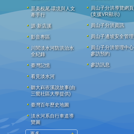
員山子分洪導覽網頁
景美梘尾‧環境與人文
(支援VR顯示)
牽手行
員山子分洪資訊
源·新店溪
員山子邊坡安全管理
影音專區
員山子分洪管理中心
川閱淡水河防洪治水
參訪預約
全紀錄
參訪訊息
臺灣記憶
看見淡水河
聽大嵙崁溪說故事(由
三鶯社區大學提供)
臺灣百年歷史地圖
淡水河系自行車道導
覽圖
更多