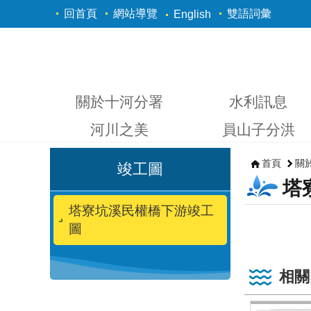
跳到主要內容區塊
回首頁
網站導覽
雙語詞彙
English
關於十河分署
水利訊息
河川之美
員山子分洪
首頁
關
竣工圖
塔
塔寮坑溪民權橋下游竣工
圖
相關