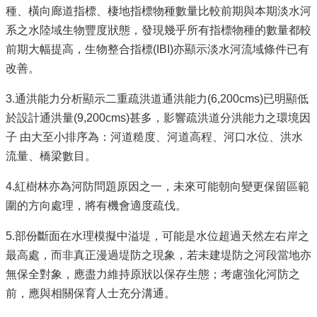
種、橫向廊道指標、棲地指標物種數量比較前期與本期淡水河
系之水陸域生物豐度狀態，發現幾乎所有指標物種的數量都較
前期大幅提高，生物整合指標(IBI)亦顯示淡水河流域條件已有
改善。
3.通洪能力分析顯示二重疏洪道通洪能力(6,200cms)已明顯低
於設計通洪量(9,200cms)甚多，影響疏洪道分洪能力之環境因
子 由大至小排序為：河道糙度、河道高程、河口水位、洪水
流量、橋梁數目。
4.紅樹林亦為河防問題原因之一，未來可能朝向變更保留區範
圍的方向處理，將有機會適度疏伐。
5.部份斷面在水理模擬中溢堤，可能是水位超過天然左右岸之
最高處，而非真正漫過堤防之現象，若未建堤防之河段當地亦
無保全對象，應盡力維持原狀以保存生態；考慮強化河防之
前，應與相關保育人士充分溝通。