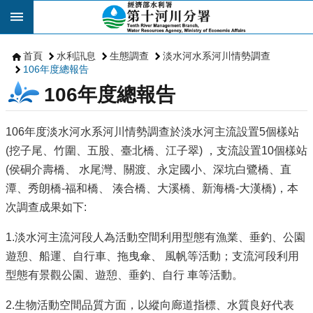
跳到主要內容區塊
首頁
水利訊息
生態調查
淡水河水系河川情勢調查
106年度總報告
106年度總報告
106年度淡水河水系河川情勢調查於淡水河主流設置5個樣站
(挖子尾、竹圍、五股、臺北橋、江子翠) ，支流設置10個樣站
(侯硐介壽橋、 水尾灣、關渡、永定國小、深坑白鷺橋、直
潭、秀朗橋-福和橋、 湊合橋、大溪橋、新海橋-大漢橋)，本
次調查成果如下:
1.淡水河主流河段人為活動空間利用型態有漁業、垂釣、公園
遊憩、船運、自行車、拖曳傘、 風帆等活動；支流河段利用
型態有景觀公園、遊憩、垂釣、自行 車等活動。
2.生物活動空間品質方面，以縱向廊道指標、水質良好代表