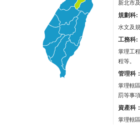
新北市
規劃科:
水文及
工務科:
掌理工
程等。
管理科
掌理轄
罰等事
資產科
掌理轄