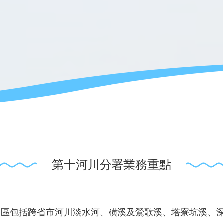
第十河川分署業務重點
轄區包括跨省市河川淡水河、磺溪及鶯歌溪、塔寮坑溪、