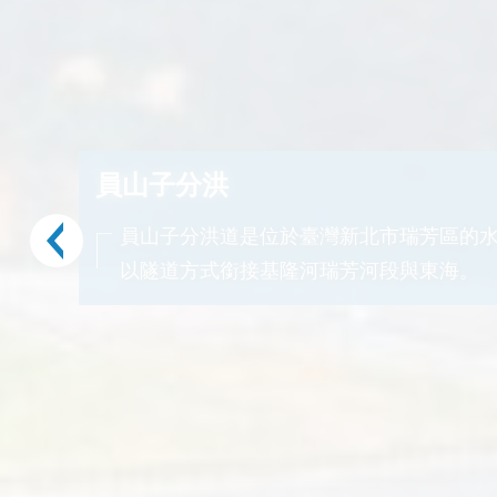
員山子分洪
員山子分洪道是位於臺灣新北市瑞芳區的
以隧道方式銜接基隆河瑞芳河段與東海。