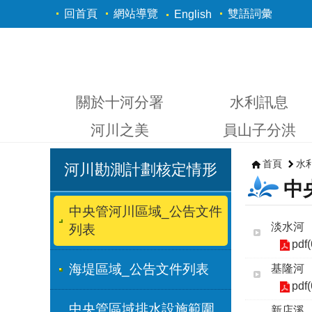
跳到主要內容區塊
回首頁
網站導覽
雙語詞彙
English
關於十河分署
水利訊息
河川之美
員山子分洪
首頁
水
河川勘測計劃核定情形
中
中央管河川區域_公告文件
淡水河
列表
pdf
海堤區域_公告文件列表
基隆河
pdf
中央管區域排水設施範圍_
新店溪