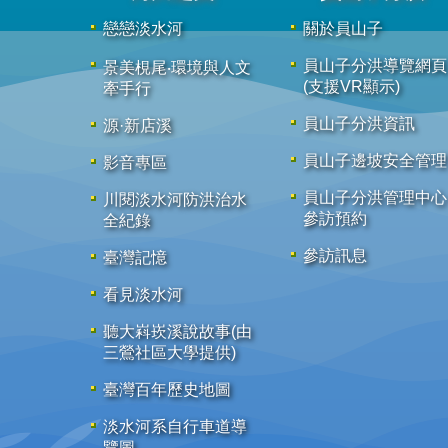
戀戀淡水河
關於員山子
員山子分洪導覽網頁
景美梘尾‧環境與人文
(支援VR顯示)
牽手行
員山子分洪資訊
源·新店溪
員山子邊坡安全管理
影音專區
員山子分洪管理中心
川閱淡水河防洪治水
參訪預約
全紀錄
參訪訊息
臺灣記憶
看見淡水河
聽大嵙崁溪說故事(由
三鶯社區大學提供)
臺灣百年歷史地圖
淡水河系自行車道導
覽圖