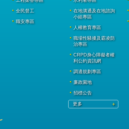
工程榮譽專區
水利署專區
全民督工
在地溝通及在地諮詢
小組專區
職安專區
人權教育專區
職場性騷擾及霸凌防
治專區
CRPD身心障礙者權
利公約資訊網
調適規劃專區
廉政園地
招標公告
更多