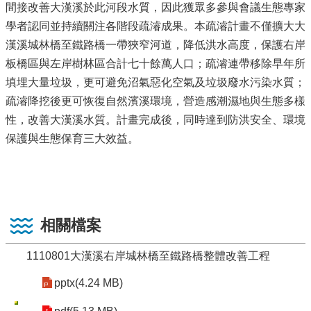
間接改善大漢溪於此河段水質，因此獲眾多參與會議生態專家
學者認同並持續關注各階段疏濬成果。本疏濬計畫不僅擴大大
漢溪城林橋至鐵路橋一帶狹窄河道，降低洪水高度，保護右岸
板橋區與左岸樹林區合計七十餘萬人口；疏濬連帶移除早年所
填埋大量垃圾，更可避免沼氣惡化空氣及垃圾廢水污染水質；
疏濬降挖後更可恢復自然濱溪環境，營造感潮濕地與生態多樣
性，改善大漢溪水質。計畫完成後，同時達到防洪安全、環境
保護與生態保育三大效益。
相關檔案
1110801大漢溪右岸城林橋至鐵路橋整體改善工程
pptx(4.24 MB)