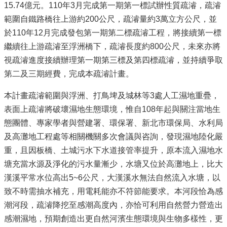
15.74億元。110年3月完成第一期第一標試辦性質疏濬，疏濬
範圍自鐵路橋往上游約200公尺，疏濬量約3萬立方公尺，並
於110年12月完成發包第一期第二標疏濬工程，將接續第一標
繼續往上游疏濬至浮洲橋下，疏濬長度約800公尺，未來亦將
視疏濬進度接續辦理第一期第三標及第四標疏濬，並持續爭取
第二及三期經費，完成本疏濬計畫。
本計畫疏濬範圍與浮洲、打鳥埤及城林等3處人工濕地重疊，
表面上疏濬將破壞濕地生態環境，惟自108年起與關注當地生
態團體、專家學者與營建署、環保署、新北市環保局、水利局
及高灘地工程處等相關機關多次會議與咨詢，發現濕地陸化嚴
重，且因板橋、土城污水下水道接管率提升，原本流入濕地水
塘充當水源及淨化的污水量漸少，水塘又位於高灘地上，比大
漢溪平常水位高出5~6公尺，大漢溪水無法自然流入水塘，以
致不時需抽水補充，用電耗能亦不符節能要求。本河段恰為感
潮河段，疏濬降挖至感潮高度內，亦恰可利用自然營力營造出
感潮濕地，預期創造出更自然河濱生態環境與生物多樣性，更