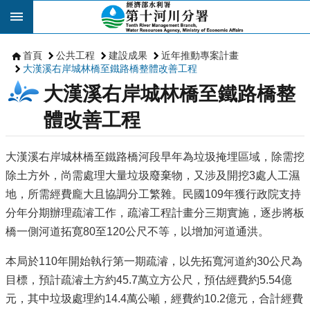
跳到主要內容區塊
首頁
公共工程
建設成果
近年推動專案計畫
大漢溪右岸城林橋至鐵路橋整體改善工程
大漢溪右岸城林橋至鐵路橋整
體改善工程
大漢溪右岸城林橋至鐵路橋河段早年為垃圾掩埋區域，除需挖
除土方外，尚需處理大量垃圾廢棄物，又涉及開挖3處人工濕
地，所需經費龐大且協調分工繁雜。民國109年獲行政院支持
分年分期辦理疏濬工作，疏濬工程計畫分三期實施，逐步將板
橋一側河道拓寛80至120公尺不等，以增加河道通洪。
本局於110年開始執行第一期疏濬，以先拓寬河道約30公尺為
目標，預計疏濬土方約45.7萬立方公尺，預估經費約5.54億
元，其中垃圾處理約14.4萬公噸，經費約10.2億元，合計經費