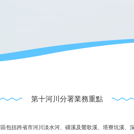
第十河川分署業務重點
轄區包括跨省市河川淡水河、磺溪及鶯歌溪、塔寮坑溪、