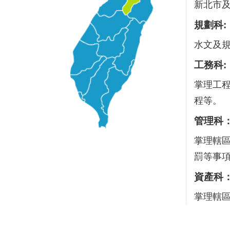
新北市
規劃科:
水文及
工務科:
掌理工
程等。
管理科
掌理轄
罰等事
資產科
掌理轄