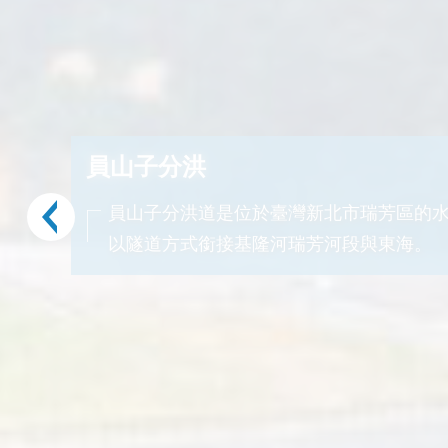
員山子分洪
員山子分洪道是位於臺灣新北市瑞芳區的
以隧道方式銜接基隆河瑞芳河段與東海。