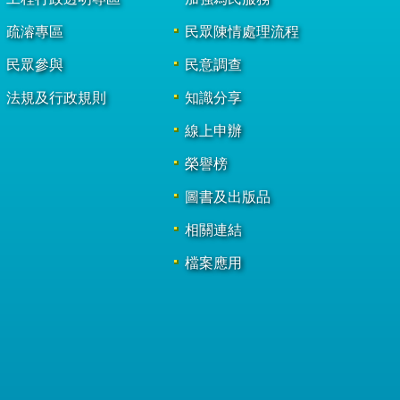
疏濬專區
民眾陳情處理流程
民眾參與
民意調查
法規及行政規則
知識分享
線上申辦
榮譽榜
圖書及出版品
相關連結
檔案應用