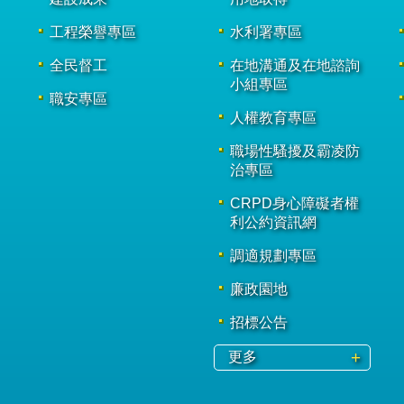
工程榮譽專區
水利署專區
全民督工
在地溝通及在地諮詢
小組專區
職安專區
人權教育專區
職場性騷擾及霸凌防
治專區
CRPD身心障礙者權
利公約資訊網
調適規劃專區
廉政園地
招標公告
更多