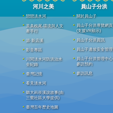
河川之美
員山子分洪
戀戀淡水河
關於員山子
員山子分洪導覽網頁
景美梘尾‧環境與人文
(支援VR顯示)
牽手行
員山子分洪資訊
源·新店溪
員山子邊坡安全管理
影音專區
員山子分洪管理中心
川閱淡水河防洪治水
參訪預約
全紀錄
參訪訊息
臺灣記憶
看見淡水河
聽大嵙崁溪說故事(由
三鶯社區大學提供)
臺灣百年歷史地圖