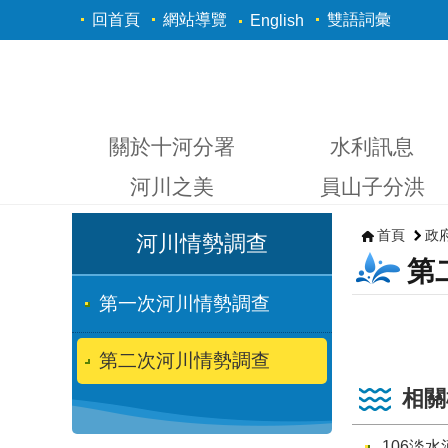
跳到主要內容區塊
回首頁
網站導覽
雙語詞彙
English
關於十河分署
水利訊息
河川之美
員山子分洪
首頁
政
河川情勢調查
第
第一次河川情勢調查
第二次河川情勢調查
相關
106淡