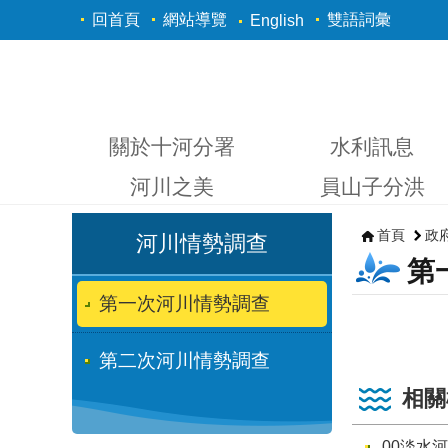
跳到主要內容區塊
回首頁
網站導覽
雙語詞彙
English
關於十河分署
水利訊息
河川之美
員山子分洪
首頁
政
河川情勢調查
第
第一次河川情勢調查
第二次河川情勢調查
相關
00淡水