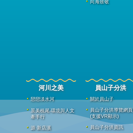
向海致敬
河川之美
員山子分洪
戀戀淡水河
關於員山子
員山子分洪導覽網頁
景美梘尾‧環境與人文
(支援VR顯示)
牽手行
員山子分洪資訊
源·新店溪