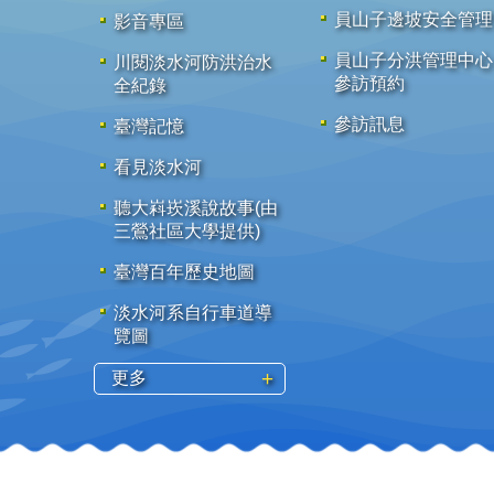
員山子邊坡安全管理
影音專區
員山子分洪管理中心
川閱淡水河防洪治水
參訪預約
全紀錄
參訪訊息
臺灣記憶
看見淡水河
聽大嵙崁溪說故事(由
三鶯社區大學提供)
臺灣百年歷史地圖
淡水河系自行車道導
覽圖
更多