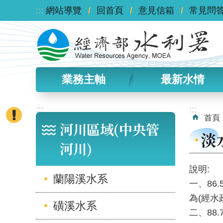
:::
跳到主要內容區塊
網站導覽
回首頁
意見信箱
常見問
業務主軸
最新水情
:::
:::
首頁
河川區域(中央管
淡
河川)
說明:
蘭陽溪水系
一、86.
為(經水政
磺溪水系
二、88.