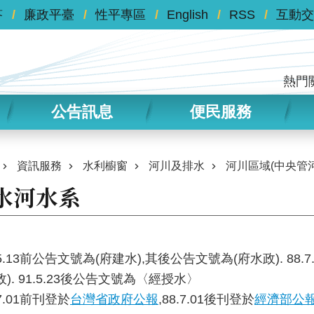
答
廉政平臺
性平專區
English
RSS
互動交
熱門
公告訊息
便民服務
資訊服務
水利櫥窗
河川及排水
河川區域(中央管河
水河水系
5.13前公告文號為(府建水),其後公告文號為(府水政). 88.7
). 91.5.23後公告文號為〈經授水〉
7.01前刊登於
台灣省政府公報
,88.7.01後刊登於
經濟部公