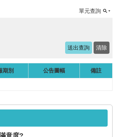
單元查詢
報期別
公告圖幅
備註
滿意度?