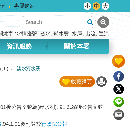
流
專屬網站
小
中
大
關鍵字
水情燈號
省水
耗水費
水庫
出流
逕流
資訊服務
關於本署
川)
淡水河水系
收藏網頁
.01後公告文號為(經水利). 91.3.28後公告文號
報
,94.1.01後刊登於
行政院公報