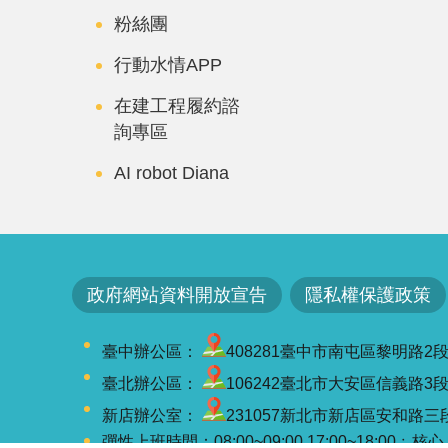
粉絲團
行動水情APP
在建工程履約諮
詢專區
AI robot Diana
政府網站資料開放宣告
隱私權保護政策
臺中辦公區：
408281臺中市南屯區黎明路2段501號
臺北辦公區：
106242臺北市大安區信義路3段41-3
新店辦公室：
231057新北市新店區安和路三段7
彈性上班時間：08:00~09:00,17:00~18:00﹔核心上