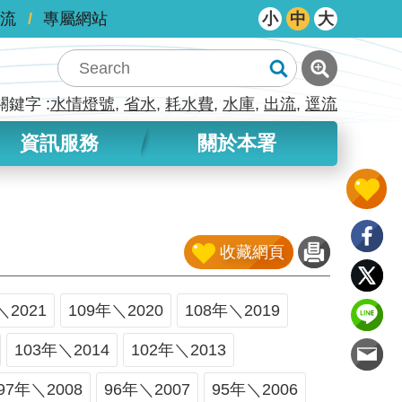
流
專屬網站
小
中
大
關鍵字
水情燈號
省水
耗水費
水庫
出流
逕流
資訊服務
關於本署
收藏網頁
＼2021
109年＼2020
108年＼2019
103年＼2014
102年＼2013
97年＼2008
96年＼2007
95年＼2006