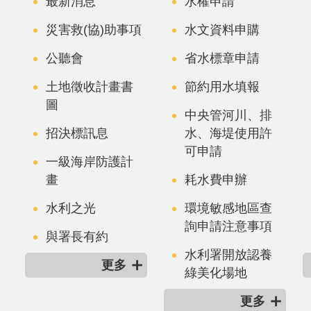
最新消息
水權申請
災害救(協)助事項
水文資料申購
公聽會
省水標章申請
土地徵收計畫書
節約用水填報
圖
中央管河川、排
招決標訊息
水、海堤使用許
可申請
一級海岸防護計
畫
耗水費申辦
水利之光
環境敏感地區查
詢申請注意事項
與署長有約
水利署開放認養
更多
綠美化場地
更多