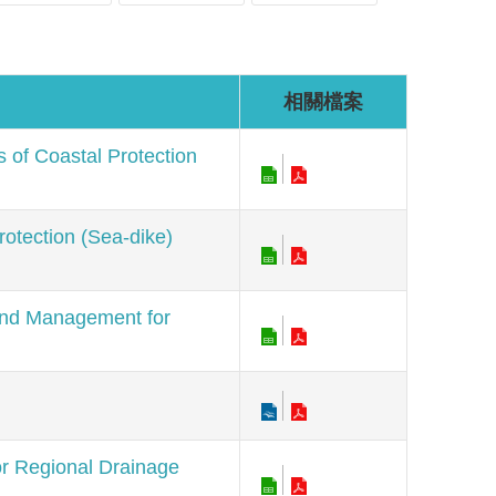
相關檔案
 Coastal Protection
ction (Sea-dike)
 Management for
）
Regional Drainage