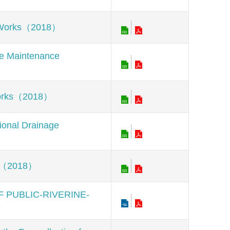
Works（2018）
Maintenance
orks（2018）
al Drainage
s（2018）
BLIC-RIVERINE-