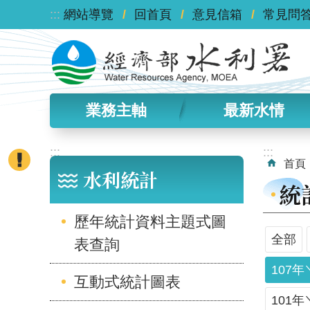
:::
跳到主要內容區塊
網站導覽
回首頁
意見信箱
常見問
業務主軸
最新水情
:::
:::
首頁
水利統計
統
歷年統計資料主題式圖
全部
表查詢
107年
互動式統計圖表
101年