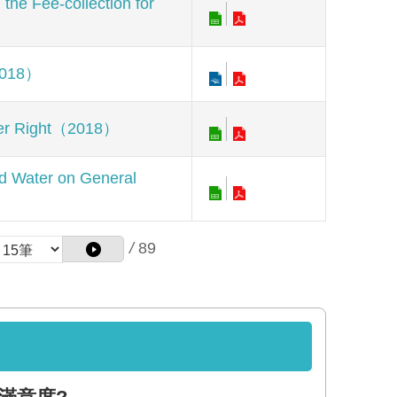
e-collection for
018）
r Right（2018）
Water on General
/
89