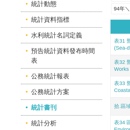
統計動態
94年＼
統計資料指標
水利統計名詞定義
表31 禦
(Sea-
預告統計資料發布時間
表
表32 禦
Work
公務統計報表
表33 禦
Coast
公務統計方案
拾.區域
統計書刊
統計分析
表34 區
Envir