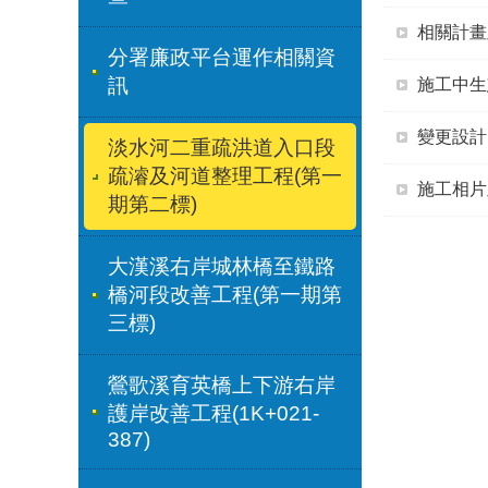
相關計畫
分署廉政平台運作相關資
訊
施工中生
變更設計
淡水河二重疏洪道入口段
疏濬及河道整理工程(第一
施工相片
期第二標)
大漢溪右岸城林橋至鐵路
橋河段改善工程(第一期第
三標)
鶯歌溪育英橋上下游右岸
護岸改善工程(1K+021-
387)