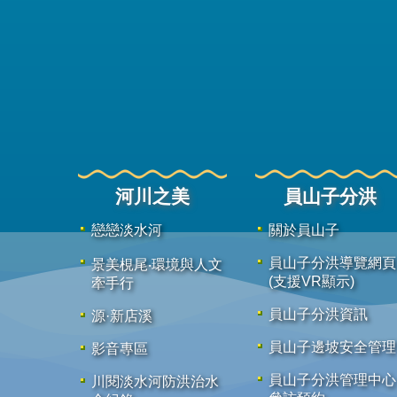
河川之美
員山子分洪
戀戀淡水河
關於員山子
員山子分洪導覽網頁
景美梘尾‧環境與人文
(支援VR顯示)
牽手行
員山子分洪資訊
源·新店溪
員山子邊坡安全管理
影音專區
員山子分洪管理中心
川閱淡水河防洪治水