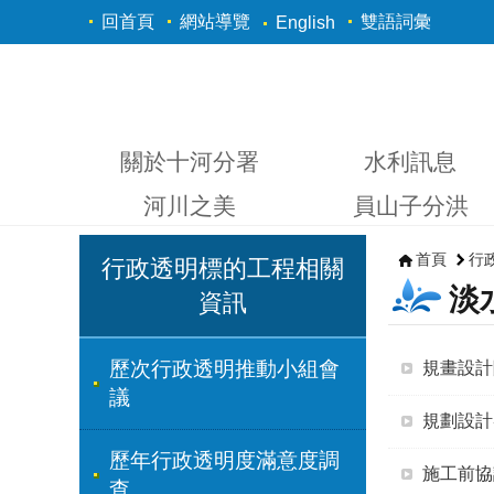
跳到主要內容區塊
回首頁
網站導覽
雙語詞彙
English
關於十河分署
水利訊息
河川之美
員山子分洪
首頁
行
行政透明標的工程相關
淡
資訊
歷次行政透明推動小組會
規畫設計
議
規劃設計
歷年行政透明度滿意度調
施工前協
查