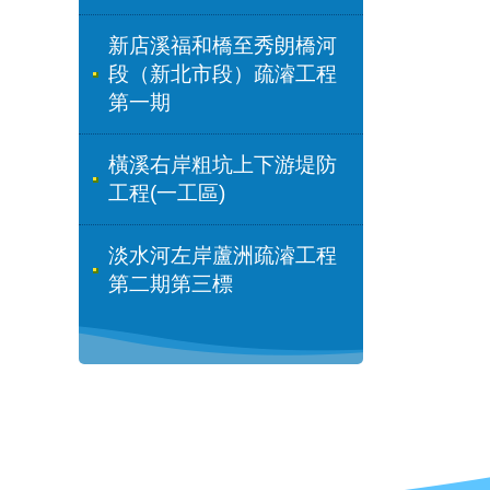
新店溪福和橋至秀朗橋河
段（新北市段）疏濬工程
第一期
橫溪右岸粗坑上下游堤防
工程(一工區)
淡水河左岸蘆洲疏濬工程
第二期第三標