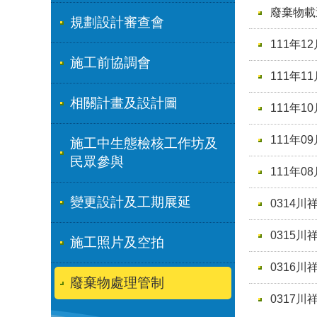
廢棄物載
規劃設計審查會
111年1
施工前協調會
111年
相關計畫及設計圖
111年
111年
施工中生態檢核工作坊及
民眾參與
111年
變更設計及工期展延
0314川
0315川
施工照片及空拍
0316川
廢棄物處理管制
0317川