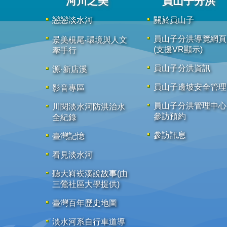
河川之美
員山子分洪
戀戀淡水河
關於員山子
員山子分洪導覽網頁
景美梘尾‧環境與人文
(支援VR顯示)
牽手行
員山子分洪資訊
源·新店溪
員山子邊坡安全管理
影音專區
員山子分洪管理中心
川閱淡水河防洪治水
參訪預約
全紀錄
參訪訊息
臺灣記憶
看見淡水河
聽大嵙崁溪說故事(由
三鶯社區大學提供)
臺灣百年歷史地圖
淡水河系自行車道導