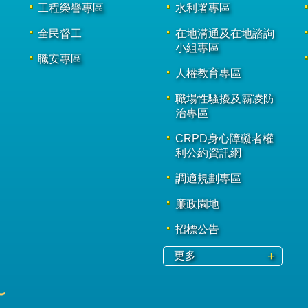
工程榮譽專區
水利署專區
全民督工
在地溝通及在地諮詢
小組專區
職安專區
人權教育專區
職場性騷擾及霸凌防
治專區
CRPD身心障礙者權
利公約資訊網
調適規劃專區
廉政園地
招標公告
更多