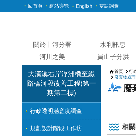
跳到主要內容區塊
回首頁
網站導覽
雙語詞彙
English
關於十河分署
水利訊息
河川之美
員山子分洪
首頁
行
大漢溪右岸浮洲橋至鐵
廢棄物處理
路橋河段改善工程(第一
廢
期第二標)
行政透明滿意度調查
相關
規劃設計階段工作坊