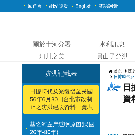
跳到主要內容區塊
回首頁
網站導覽
雙語詞彙
English
關於十河分署
水利訊息
河川之美
員山子分洪
首頁
關
防洪記載表
日據時代及
日
日據時代及光復後至民國
資
56年6月30日台北市改制
止之防洪建設資料一覽表
基隆河左岸透明原圖(民國
26年-80年)