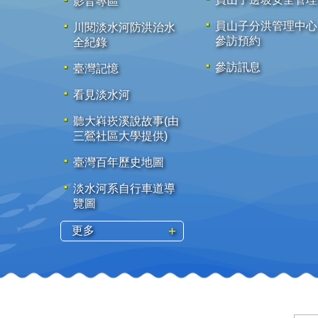
影音專區
員山子分洪管理中心
川閱淡水河防洪治水
參訪預約
全紀錄
參訪訊息
臺灣記憶
看見淡水河
聽大嵙崁溪說故事(由
三鶯社區大學提供)
臺灣百年歷史地圖
淡水河系自行車道導
覽圖
更多