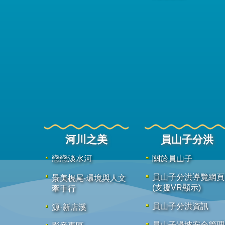
河川之美
員山子分洪
戀戀淡水河
關於員山子
員山子分洪導覽網頁
景美梘尾‧環境與人文
(支援VR顯示)
牽手行
員山子分洪資訊
源·新店溪
員山子邊坡安全管理