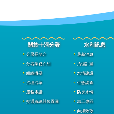
關於十河分署
水利訊息
分署長簡介
最新消息
分署業務介紹
治理計畫
組織概要
水情建設
治理沿革
生態調查
服務電話
防災水情
交通資訊與位置圖
志工專區
向海致敬