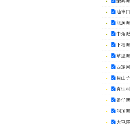
榮興
油車
龍洞
中角
下福
草里
西定
員山
真理
番仔
洞頂
大屯