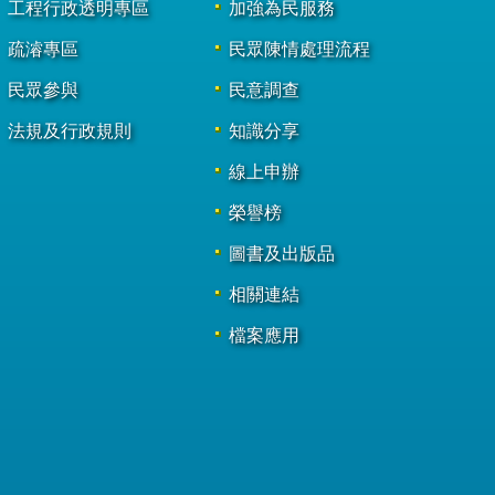
工程行政透明專區
加強為民服務
疏濬專區
民眾陳情處理流程
民眾參與
民意調查
法規及行政規則
知識分享
線上申辦
榮譽榜
圖書及出版品
相關連結
檔案應用