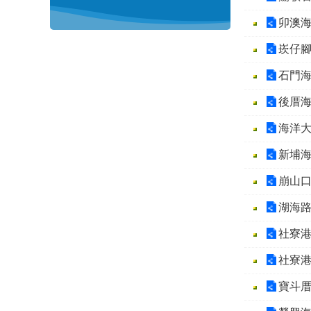
卯澳
崁仔
石門
後厝
海洋
新埔
崩山
湖海
社寮
社寮
寶斗