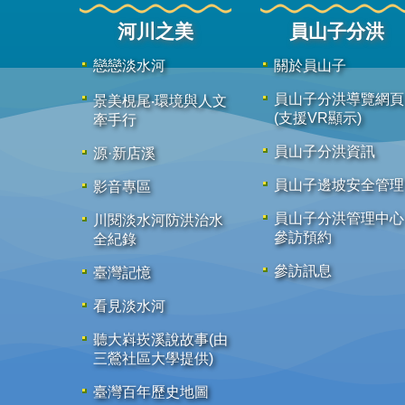
河川之美
員山子分洪
戀戀淡水河
關於員山子
員山子分洪導覽網頁
景美梘尾‧環境與人文
(支援VR顯示)
牽手行
員山子分洪資訊
源·新店溪
員山子邊坡安全管理
影音專區
員山子分洪管理中心
川閱淡水河防洪治水
參訪預約
全紀錄
參訪訊息
臺灣記憶
看見淡水河
聽大嵙崁溪說故事(由
三鶯社區大學提供)
臺灣百年歷史地圖