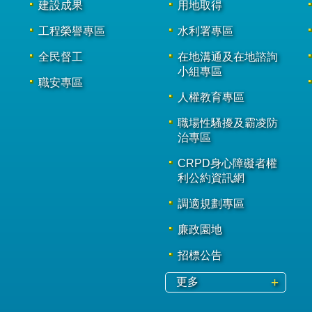
建設成果
用地取得
工程榮譽專區
水利署專區
全民督工
在地溝通及在地諮詢
小組專區
職安專區
人權教育專區
職場性騷擾及霸凌防
治專區
CRPD身心障礙者權
利公約資訊網
調適規劃專區
廉政園地
招標公告
更多