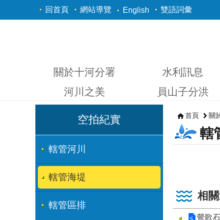
跳到主要內容區塊
回首頁
網站導覽
雙語詞彙
English
關於十河分署
水利訊息
河川之美
員山子分洪
首頁
關
空拍紀實
轄
轄管河川
轄管海堤
相關
轄管區排
鶯歌