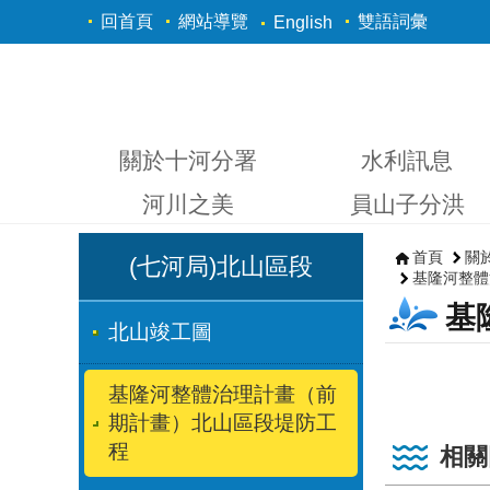
跳到主要內容區塊
回首頁
網站導覽
雙語詞彙
English
關於十河分署
水利訊息
河川之美
員山子分洪
首頁
關
(七河局)北山區段
基隆河整體
基
北山竣工圖
基隆河整體治理計畫（前
期計畫）北山區段堤防工
程
相關