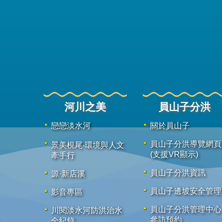
河川之美
員山子分洪
戀戀淡水河
關於員山子
員山子分洪導覽網頁
景美梘尾‧環境與人文
(支援VR顯示)
牽手行
員山子分洪資訊
源·新店溪
員山子邊坡安全管理
影音專區
員山子分洪管理中心
川閱淡水河防洪治水
參訪預約
全紀錄