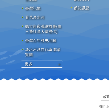
參訪訊息
臺灣記憶
看見淡水河
聽大嵙崁溪說故事(由
三鶯社區大學提供)
臺灣百年歷史地圖
淡水河系自行車道導
覽圖
更多
政
彈性上