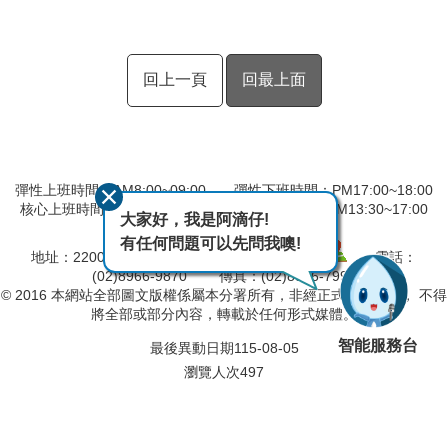
回上一頁
回最上面
彈性上班時間：AM8:00~09:00 彈性下班時間：PM17:00~18:00
核心上班時間：星期一 ~ 星期五 AM08:30~12:30 PM13:30~17:00
大家好，我是阿滴仔!
中午時間服務台不休息
有任何問題可以先問我噢!
地址：220057 新北市板橋區四川路2段橋頭1號
電話：
(02)8966-9870 傳真：(02)8966-7996
© 2016 本網站全部圖文版權係屬本分署所有，非經正式書面同意， 不得
將全部或部分內容，轉載於任何形式媒體。
智能服務台
最後異動日期
115-08-05
瀏覽人次
497