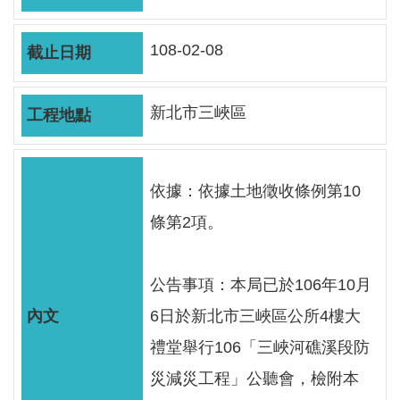
軸
最
108-02-08
新
水
情
新北市三峽區
公
告
依據：依據土地徵收條例第10
訊
息
條第2項。
便
民
公告事項：本局已於106年10月
服
6日於新北市三峽區公所4樓大
務
禮堂舉行106「三峽河礁溪段防
資
災減災工程」公聽會，檢附本
訊