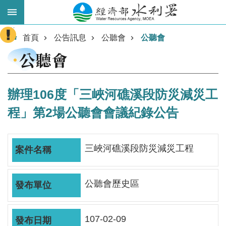
跳到主要內容區塊
:::
進
首頁
公告訊息
公聽會
公聽會
階
公聽會
搜
尋
辦理106度「三峽河礁溪段防災減災工
程」第2場公聽會會議紀錄公告
三峽河礁溪段防災減災工程
公聽會歷史區
業
務
主
107-02-09