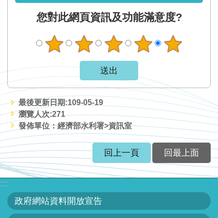
區
您對此網頁資訊及功能滿意度?
English
RSS
互
動
交
最後更新日期:109-05-19
流
瀏覽人次:
271
發佈單位：經濟部水利署>資訊室
專
屬
回上一頁
回最上面
網
站
:::
政
政府網站資料開放宣告
府