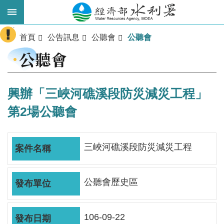
跳到主要內容區塊
:::
進
首頁
公告訊息
公聽會
公聽會
階
公聽會
搜
尋
興辦「三峽河礁溪段防災減災工程」
第2場公聽會
三峽河礁溪段防災減災工程
公聽會歷史區
業
務
主
106-09-22