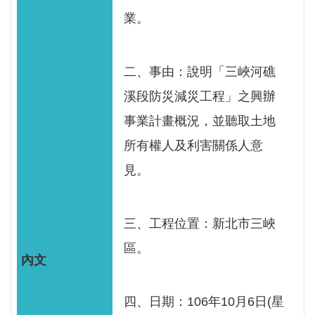
服
業。
務
關
二、事由：說明「三峽河礁
於
本
溪段防災減災工程」之興辦
署
事業計畫概況，並聽取土地
所有權人及利害關係人意
網
站
見。
導
覽
三、工程位置：新北市三峽
回
區。
首
頁
四、日期：106年10月6日(星
意