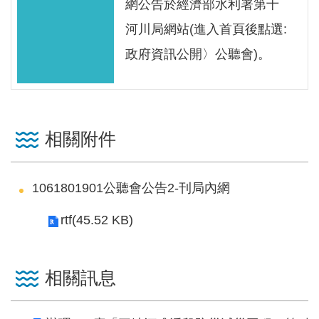
區
網公告於經濟部水利署第十
河川局網站(進入首頁後點選:
English
政府資訊公開〉公聽會)。
RSS
互
動
相關附件
交
流
1061801901公聽會公告2-刊局內網
專
屬
rtf(45.52 KB)
網
站
相關訊息
政
府