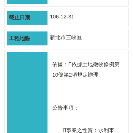
軸
最
106-12-31
新
水
情
新北市三峽區
公
告
訊
依據：依據土地徵收條例第
息
10條第2項規定辦理。
便
民
服
公告事項：
務
資
訊
一、事業之性質：水利事