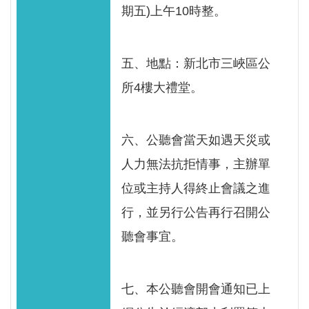
見
期五)上午10時整。
信
箱
五、地點：新北市三峽區公
常
所4樓大禮堂。
見
問
答
六、公聽會當天如遇天災或
人力無法抗拒情事，主辦單
廉
政
位或主持人得終止會議之進
平
行，並另行公告再行召開公
臺
聽會事宜。
性
平
七、本公聽會開會通知已上
專