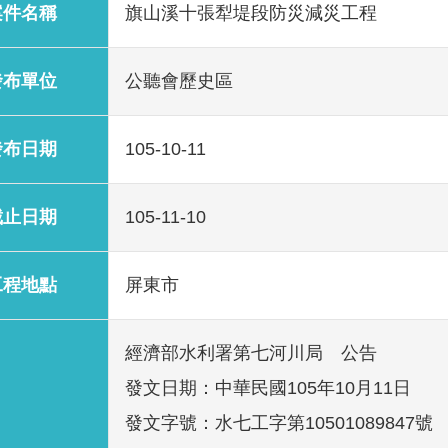
案件名稱
旗山溪十張犁堤段防災減災工程
發布單位
公聽會歷史區
發布日期
105-10-11
截止日期
105-11-10
工程地點
屏東市
經濟部水利署第七河川局 公告
發文日期：中華民國105年10月11日
發文字號：水七工字第10501089847號