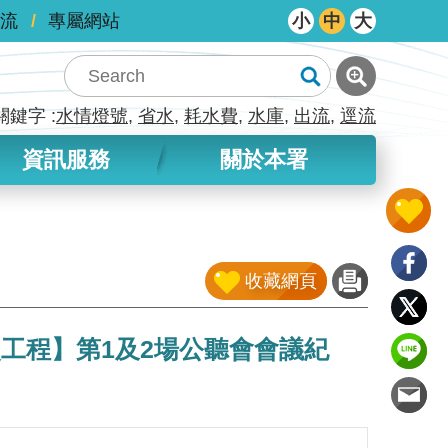
流
專屬網站
小
中
大
關鍵字
水情燈號
省水
耗水費
水庫
出流
逕流
資訊服務
關於本署
收藏網頁
災工程】第1及2場公聽會會議紀