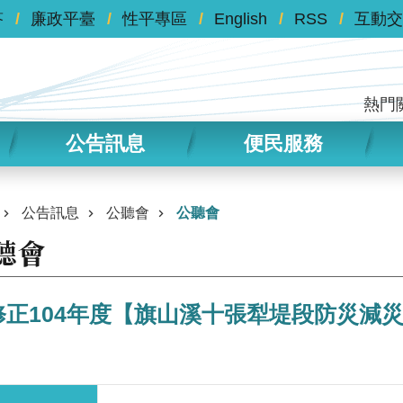
答
廉政平臺
性平專區
English
RSS
互動交
熱門
公告訊息
便民服務
公告訊息
公聽會
公聽會
聽會
修正104年度【旗山溪十張犁堤段防災減