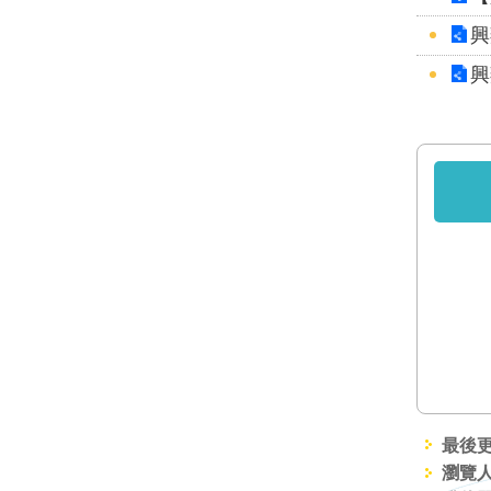
興
興
最後更新
瀏覽人