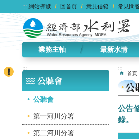
:::
跳到主要內容區塊
網站導覽
回首頁
意見信箱
常見問
業務主軸
最新水情
:::
:::
首頁
公聽會
公
公聽會
公告
第一河川分署
錄。
第二河川分署