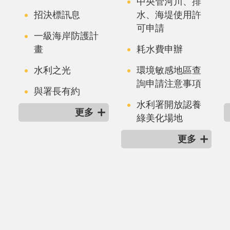
中央管河川、排
招決標訊息
水、海堤使用許
可申請
一級海岸防護計
畫
耗水費申辦
水利之光
環境敏感地區查
詢申請注意事項
與署長有約
水利署開放認養
更多
綠美化場地
更多