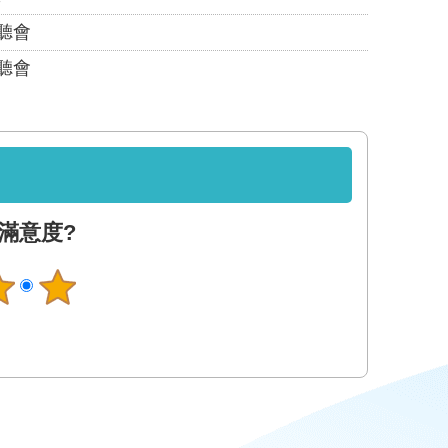
聽會
聽會
滿意度?