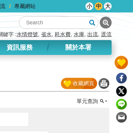
流
專屬網站
小
中
大
關鍵字
水情燈號
省水
耗水費
水庫
出流
逕流
資訊服務
關於本署
收藏網頁
單元查詢