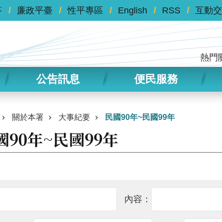
答
廉政平臺
性平專區
English
RSS
互動交
熱門
公告訊息
便民服務
關於本署
大事紀要
民國90年~民國99年
國90年~民國99年
內容：