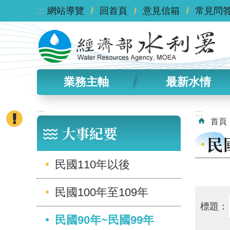
:::
跳到主要內容區塊
網站導覽
回首頁
意見信箱
常見問
業務主軸
最新水情
:::
:::
首頁
大事紀要
民
民國110年以後
民國100年至109年
標題：
民國90年~民國99年