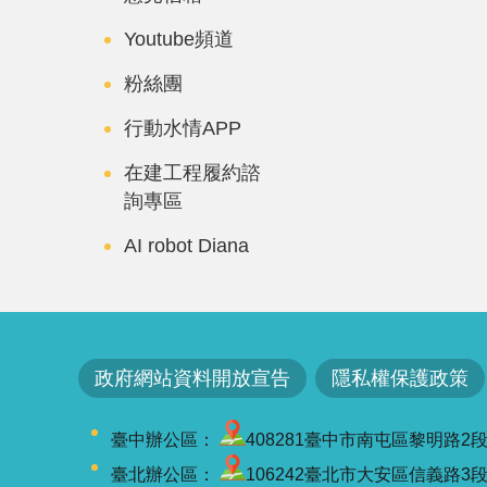
Youtube頻道
粉絲團
行動水情APP
在建工程履約諮
詢專區
AI robot Diana
政府網站資料開放宣告
隱私權保護政策
臺中辦公區：
408281臺中市南屯區黎明路2段501號
臺北辦公區：
106242臺北市大安區信義路3段41-3