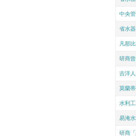
中央管
省水器
凡那比
研商曾
吉洋人
莫蘭蒂
水利工
易淹水
研商「