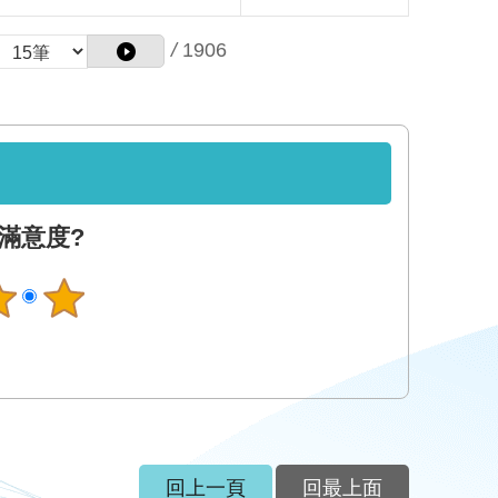
/
1906
滿意度?
回上一頁
回最上面