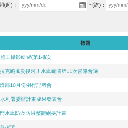
間(起)：
~(訖)：
標題
度施工攝影研習(第1梯次
拉克颱風災後河川水庫疏濬第11次督導會議
濟部10月份例行記者會
度水利署委辦計畫成果發表會
門水庫防淤防洪整體綱要計畫
章授證