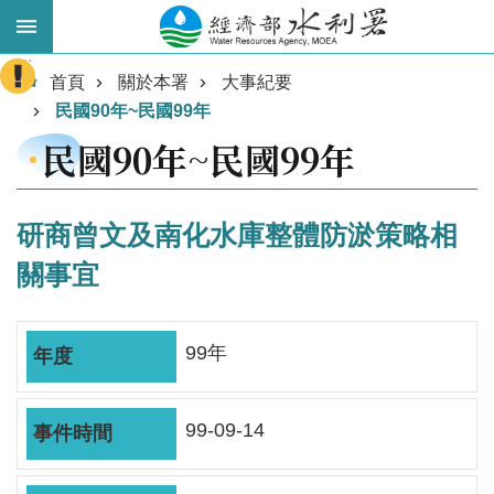
跳到主要內容區塊
:::
進
首頁
關於本署
大事紀要
階
民國90年~民國99年
搜
民國90年~民國99年
尋
研商曾文及南化水庫整體防淤策略相
關事宜
99年
業
99-09-14
務
主