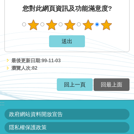
服
您對此網頁資訊及功能滿意度?
務
關
於
本
署
最後更新日期:99-11-03
網
瀏覽人次:
82
站
導
回上一頁
回最上面
覽
回
:::
首
政府網站資料開放宣告
頁
隱私權保護政策
意