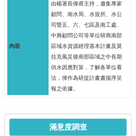
軸
由楊署長偉甫主持，邀集專家
最
顧問、南水局、水規所、水公
新
司暨五、六、七區及南工處、
水
中興顧問公司等單位研商南部
情
區域水資源經理基本計畫及莫
公
拉克風災後南部區域之中長期
告
訊
供水因應對策，了解各單位看
息
法，俾作為研提計畫書循序呈
便
報之依據。
民
服
務
資
滿意度調查
訊