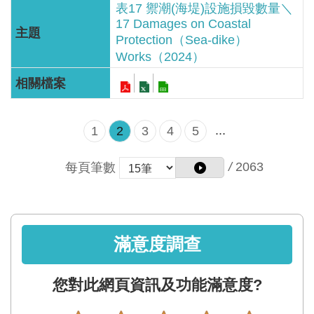
表17 禦潮(海堤)設施損毀數量＼
網
17 Damages on Coastal
站
Protection（Sea-dike）
資
Works（2024）
料
開
放
宣
...
1
2
3
4
5
告
/
2063
每頁筆數
隱
私
權
保
滿意度調查
護
政
策
您對此網頁資訊及功能滿意度?