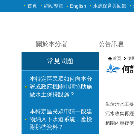
跳到主要內容區塊
首頁
網站導覽
水源保育與回饋
English
關於本分署
公告訊息
首頁
便
常見問題
何
本特定區民眾如何向本分
署或政府機關申請協助施
做水土保持設施？
生活污水主要
本特定區民眾申請一般建
污水收集再經
物納入下水道系統，應檢
範圍內重複使
附那些資料？