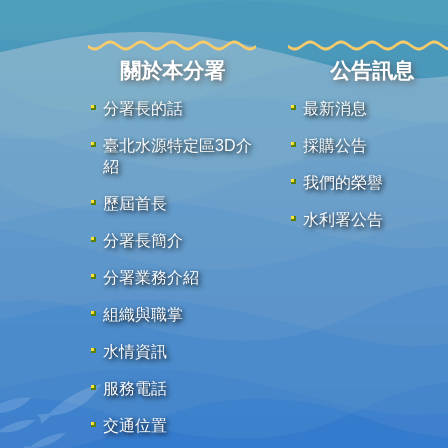
關於本分署
公告訊息
分署長的話
最新消息
臺北水源特定區3D介
採購公告
紹
我們的榮譽
歷屆首長
水利署公告
分署長簡介
分署業務介紹
組織與職掌
水情資訊
服務電話
交通位置