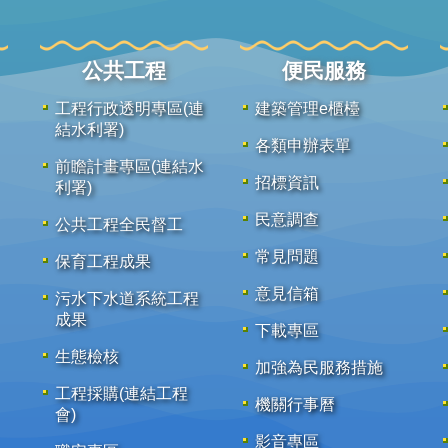
公共工程
便民服務
工程行政透明專區(連
建築管理e櫃檯
結水利署)
各類申辦表單
前瞻計畫專區(連結水
招標資訊
利署)
民意調查
公共工程全民督工
常見問題
保育工程成果
意見信箱
污水下水道系統工程
成果
下載專區
生態檢核
加強為民服務措施
工程採購(連結工程
機關行事曆
會)
影音專區