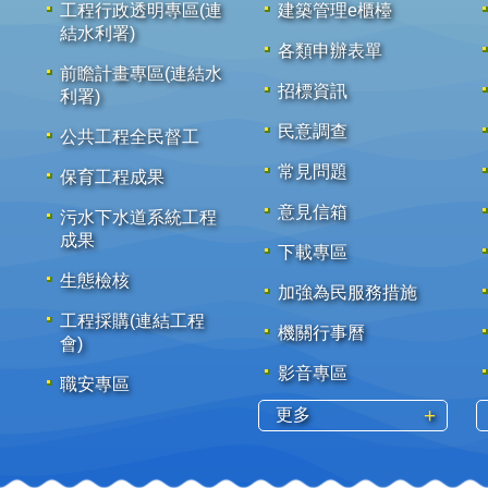
工程行政透明專區(連
建築管理e櫃檯
結水利署)
各類申辦表單
前瞻計畫專區(連結水
招標資訊
利署)
民意調查
公共工程全民督工
常見問題
保育工程成果
意見信箱
污水下水道系統工程
成果
下載專區
生態檢核
加強為民服務措施
工程採購(連結工程
機關行事曆
會)
影音專區
職安專區
更多