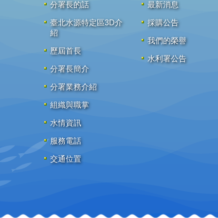
分署長的話
最新消息
臺北水源特定區3D介
採購公告
紹
我們的榮譽
歷屆首長
水利署公告
分署長簡介
分署業務介紹
組織與職掌
水情資訊
服務電話
交通位置