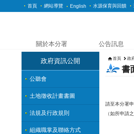
跳到主要內容區塊
首頁
網站導覽
水源保育與回饋
English
關於本分署
公告訊息
首頁
政
政府資訊公開
書
公聽會
土地徵收計畫書圖
請至本分署申
法規及行政規則
（如所申請之
組織職掌及聯絡方式