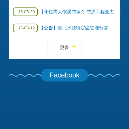
【守住馬太鞍溪防線💪 防洪工程全力推進！】
115-05-29
【公告】臺北水源特定區管理分署 「115 年度新店溪上游(石碇、坪林、雙溪區)治理工程」(規劃設計階段)民眾參與說明會，詳附件，請踴躍參加。
115-03-12
更多
Facebook