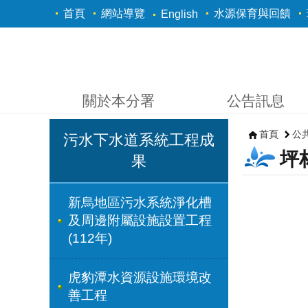
跳到主要內容區塊
首頁
網站導覽
水源保育與回饋
English
關於本分署
公告訊息
首頁
公
污水下水道系統工程成
坪
果
新烏地區污水系統淨化槽
及周邊附屬設施設置工程
(112年)
虎豹潭水資源設施環境改
善工程