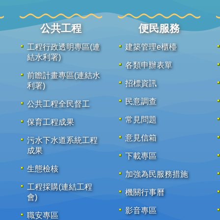
公共工程
便民服務
工程行政透明專區(連
建築管理e櫃檯
結水利署)
各類申辦表單
前瞻計畫專區(連結水
招標資訊
利署)
民意調查
公共工程全民督工
常見問題
保育工程成果
意見信箱
污水下水道系統工程
成果
下載專區
生態檢核
加強為民服務措施
工程採購(連結工程
機關行事曆
會)
影音專區
職安專區