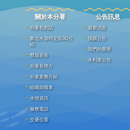
關於本分署
公告訊息
分署長的話
最新消息
臺北水源特定區3D介
採購公告
紹
我們的榮譽
歷屆首長
水利署公告
分署長簡介
分署業務介紹
組織與職掌
水情資訊
服務電話
交通位置