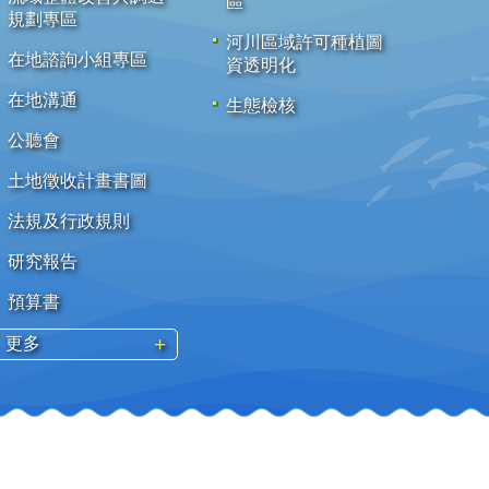
區
規劃專區
河川區域許可種植圖
在地諮詢小組專區
資透明化
在地溝通
生態檢核
公聽會
土地徵收計畫書圖
法規及行政規則
研究報告
預算書
更多