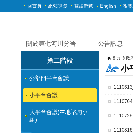
跳到主要內容區塊
回首頁
網站導覽
雙語辭彙
相關
English
關於第七河川分署
公告訊息
首頁
政
第二階段
小
公部門平台會議
11106
小平台會議
11107
大平台會議(在地諮詢小
11107
組)
11108