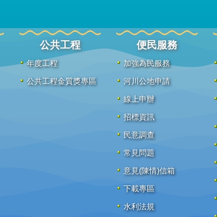
公共工程
便民服務
年度工程
加強為民服務
公共工程金質獎專區
河川公地申請
線上申辦
招標資訊
民意調查
常見問題
意見(陳情)信箱
下載專區
水利法規