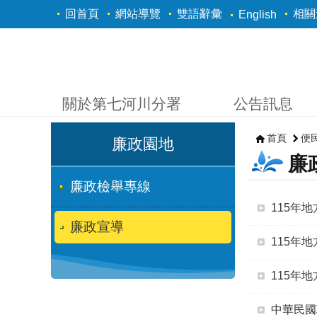
跳到主要內容區塊
回首頁
網站導覽
雙語辭彙
相關
English
關於第七河川分署
公告訊息
首頁
便
廉政園地
廉
廉政檢舉專線
115年
廉政宣導
115年
115年
中華民國