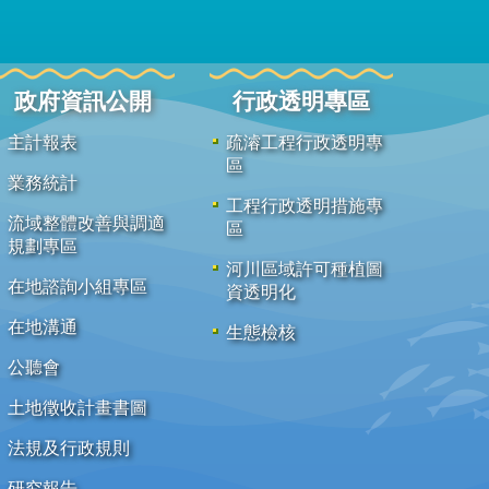
政府資訊公開
行政透明專區
主計報表
疏濬工程行政透明專
區
業務統計
工程行政透明措施專
流域整體改善與調適
區
規劃專區
河川區域許可種植圖
在地諮詢小組專區
資透明化
在地溝通
生態檢核
公聽會
土地徵收計畫書圖
法規及行政規則
研究報告