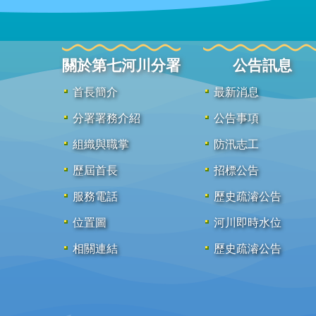
關於第七河川分署
公告訊息
首長簡介
最新消息
分署署務介紹
公告事項
組織與職掌
防汛志工
歷屆首長
招標公告
服務電話
歷史疏濬公告
位置圖
河川即時水位
相關連結
歷史疏濬公告