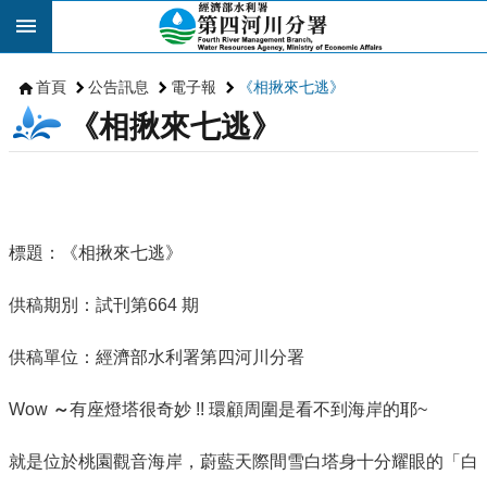
跳到主要內容區塊
首頁
公告訊息
電子報
《相揪來七逃》
《相揪來七逃》
標題：《相揪來七逃》
供稿期別：試刊第664 期
供稿單位：經濟部水利署第四河川分署
Wow
～
有座燈塔很奇妙 !! 環顧周圍是看不到海岸的耶~
就是位於桃園觀音海岸，蔚藍天際間雪白塔身十分耀眼的「白