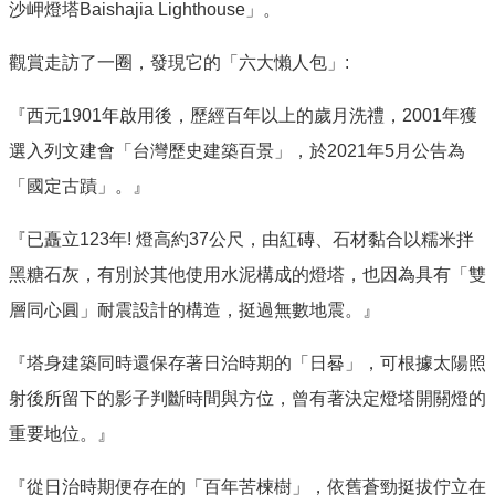
沙岬燈塔Baishajia Lighthouse」。
觀賞走訪了一圈，發現它的「六大懶人包」:
『西元1901年啟用後，歷經百年以上的歲月洗禮，2001年獲
選入列文建會「台灣歷史建築百景」，於2021年5月公告為
「國定古蹟」。』
『已矗立123年! 燈高約37公尺，由紅磚、石材黏合以糯米拌
黑糖石灰，有別於其他使用水泥構成的燈塔，也因為具有「雙
層同心圓」耐震設計的構造，挺過無數地震。』
『塔身建築同時還保存著日治時期的「日晷」，可根據太陽照
射後所留下的影子判斷時間與方位，曾有著決定燈塔開關燈的
重要地位。』
『從日治時期便存在的「百年苦楝樹」，依舊蒼勁挺拔佇立在