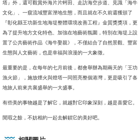
塔』外，還可觀賞外海片片蚵田、走訪海空步道、見識「海牛
文化」、一窺流域豐富溼地生態，而且就在不久前還獲頒了
『彰化縣王功新生地海堤整體環境改善工程』金質獎獎項，更
為了提升地方文化特色、加強在地藝術氛圍，特別在海堤上設
置了公共藝術作品《海牛娶親》，不僅結合了自然景觀、豐富
生態與人文藝術，也是幸福與浪漫的一大象徵。
最重要的是，在每年的七月前後，都會舉辦為期兩天的「王功
漁火節」，施放煙火與燈塔一同照亮整個港灣，更是吸引了各
地旅人前來共襄盛舉的一大盛事。
有些美的事物越是了解它，就越對它印象深刻，越是喜愛它。
閒瑕之餘，不妨相約一起去解鎖它的美好吧。