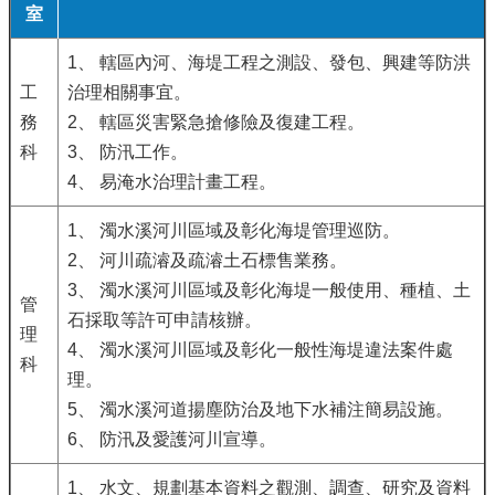
室
1、 轄區內河、海堤工程之測設、發包、興建等防洪
工
治理相關事宜。
務
2、 轄區災害緊急搶修險及復建工程。
科
3、 防汛工作。
4、 易淹水治理計畫工程。
1、 濁水溪河川區域及彰化海堤管理巡防。
2、 河川疏濬及疏濬土石標售業務。
3、 濁水溪河川區域及彰化海堤一般使用、種植、土
管
石採取等許可申請核辦。
理
4、 濁水溪河川區域及彰化一般性海堤違法案件處
科
理。
5、 濁水溪河道揚塵防治及地下水補注簡易設施。
6、 防汛及愛護河川宣導。
1、 水文、規劃基本資料之觀測、調查、研究及資料