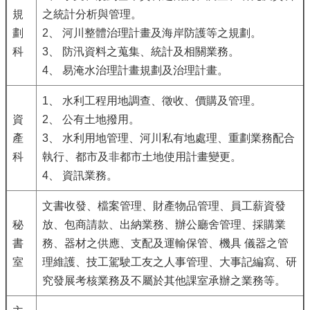
規
之統計分析與管理。
劃
2、 河川整體治理計畫及海岸防護等之規劃。
科
3、 防汛資料之蒐集、統計及相關業務。
4、 易淹水治理計畫規劃及治理計畫。
1、 水利工程用地調查、徵收、價購及管理。
資
2、 公有土地撥用。
產
3、 水利用地管理、河川私有地處理、重劃業務配合
科
執行、都市及非都市土地使用計畫變更。
4、 資訊業務。
文書收發、檔案管理、財產物品管理、員工薪資發
秘
放、包商請款、出納業務、辦公廳舍管理、採購業
書
務、器材之供應、支配及運輸保管、機具 儀器之管
室
理維護、技工駕駛工友之人事管理、大事記編寫、研
究發展考核業務及不屬於其他課室承辦之業務等。