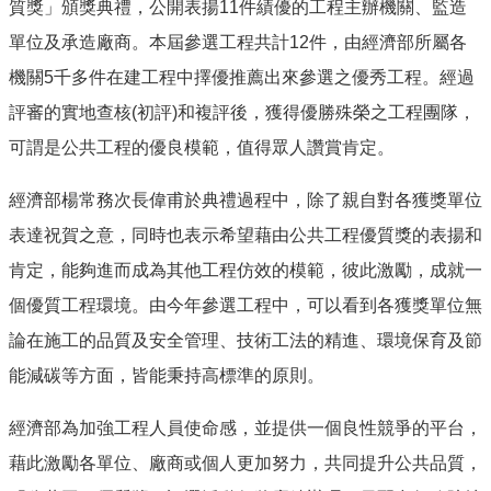
質獎」頒獎典禮，公開表揚
11
件績優的工程主辦機關、監造
單位及承造廠商。本屆參選工程共計
12
件，由經濟部所屬各
機關
5
千多件在建工程中擇優推薦出來參選之優秀工程。經過
評審的實地查核
(
初評
)
和複評後，獲得優勝殊榮之工程團隊，
可謂是公共工程的優良模範，值得眾人讚賞肯定。
經濟部楊常務次長偉甫於典禮過程中，除了親自對各獲獎單位
表達祝賀之意，同時也表示希望藉由公共工程優質獎的表揚和
肯定，能夠進而成為其他工程仿效的模範，彼此激勵，成就一
個優質工程環境。由今年參選工程中，可以看到各獲獎單位無
論在施工的品質及安全管理、技術工法的精進、環境保育及節
能減碳等方面，皆能秉持高標準的原則。
經濟部為加強工程人員使命感，並提供一個良性競爭的平台，
藉此激勵各單位、廠商或個人更加努力，共同提升公共品質，