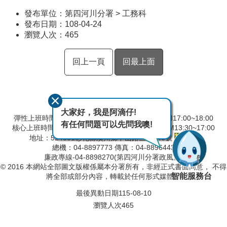
發布單位：第四河川分署 > 工務科
發布日期：108-04-24
瀏覽人次：
465
回上一頁
回最上面
大家好，我是阿滴仔!
彈性上班時間：AM8:00~09:00 彈性下班時間：PM17:00~18:00
有任何問題可以先問我噢!
核心上班時間：星期一 ~ 星期五 AM8:30~12:30 PM13:30~17:00
地址：524001彰化縣溪州鄉中山路三段640號
總機：04-8897773 傳真：04-8896443
廉政專線-04-8898270(第四河川分署政風室)
© 2016 本網站全部圖文版權係屬本分署所有，非經正式書面同意， 不得
智能服務台
將全部或部分內容，轉載於任何形式媒體。
最後異動日期
115-08-10
瀏覽人次
465