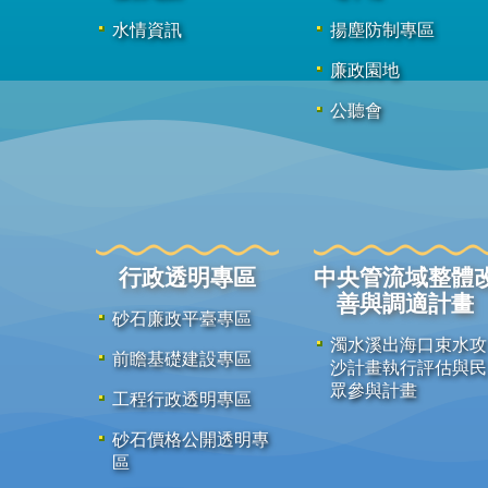
水情資訊
揚塵防制專區
廉政園地
公聽會
行政透明專區
中央管流域整體
善與調適計畫
砂石廉政平臺專區
濁水溪出海口束水攻
前瞻基礎建設專區
沙計畫執行評估與民
眾參與計畫
工程行政透明專區
砂石價格公開透明專
區