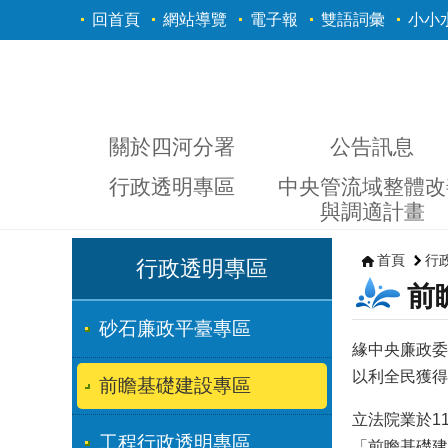
跳到主要內容區塊
回首頁
網站導覽
電子報
雙語詞彙
小小
關於四河分署
公告訊息
行政透明專區
中央管流域整體改
與調適計畫
首頁
行
行政透明專區
前
砂石廉政平臺專區
緣中央廉政委
以利全民獲得
前瞻基礎建設專區
立法院業於1
工程行政透明專區
「前瞻基礎建