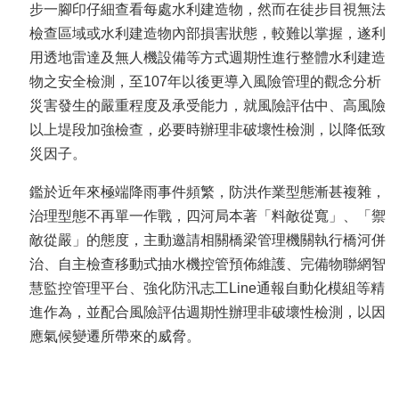
步一腳印仔細查看每處水利建造物，然而在徒步目視無法
檢查區域或水利建造物內部損害狀態，較難以掌握，遂利
用透地雷達及無人機設備等方式週期性進行整體水利建造
物之安全檢測，至107年以後更導入風險管理的觀念分析
災害發生的嚴重程度及承受能力，就風險評估中、高風險
以上堤段加強檢查，必要時辦理非破壞性檢測，以降低致
災因子。
鑑於近年來極端降雨事件頻繁，防洪作業型態漸甚複雜，
治理型態不再單一作戰，四河局本著「料敵從寬」、「禦
敵從嚴」的態度，主動邀請相關橋梁管理機關執行橋河併
治、自主檢查移動式抽水機控管預佈維護、完備物聯網智
慧監控管理平台、強化防汛志工Line通報自動化模組等精
進作為，並配合風險評估週期性辦理非破壞性檢測，以因
應氣候變遷所帶來的威脅。