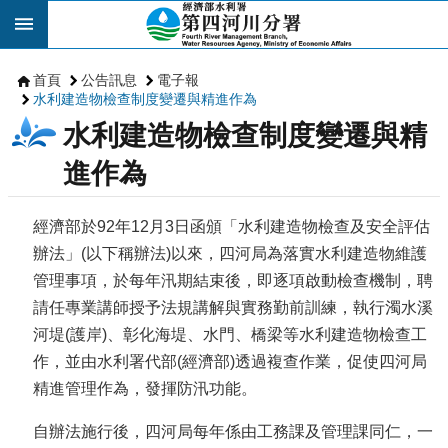
跳到主要內容區塊
首頁
公告訊息
電子報
水利建造物檢查制度變遷與精進作為
水利建造物檢查制度變遷與精
進作為
經濟部於92年12月3日函頒「水利建造物檢查及安全評估
辦法」(以下稱辦法)以來，四河局為落實水利建造物維護
管理事項，於每年汛期結束後，即逐項啟動檢查機制，聘
請任專業講師授予法規講解與實務勤前訓練，執行濁水溪
河堤(護岸)、彰化海堤、水門、橋梁等水利建造物檢查工
作，並由水利署代部(經濟部)透過複查作業，促使四河局
精進管理作為，發揮防汛功能。
自辦法施行後，四河局每年係由工務課及管理課同仁，一