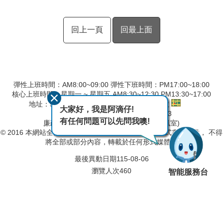
回上一頁
回最上面
彈性上班時間：AM8:00~09:00 彈性下班時間：PM17:00~18:00
核心上班時間：星期一 ~ 星期五 AM8:30~12:30 PM13:30~17:00
地址：524001彰化縣溪州鄉中山路三段640號
大家好，我是阿滴仔!
總機：04-8897773 傳真：04-8896443
有任何問題可以先問我噢!
廉政專線-04-8898270(第四河川分署政風室)
© 2016 本網站全部圖文版權係屬本分署所有，非經正式書面同意， 不得
將全部或部分內容，轉載於任何形式媒體。
最後異動日期
115-08-06
瀏覽人次
460
智能服務台