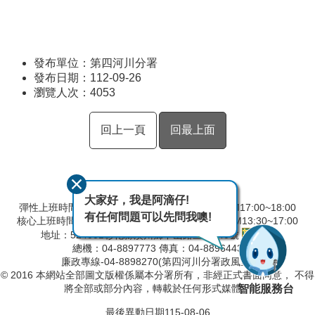
發布單位：第四河川分署
發布日期：112-09-26
瀏覽人次：
4053
回上一頁
回最上面
大家好，我是阿滴仔!
彈性上班時間：AM8:00~09:00 彈性下班時間：PM17:00~18:00
有任何問題可以先問我噢!
核心上班時間：星期一 ~ 星期五 AM8:30~12:30 PM13:30~17:00
地址：524001彰化縣溪州鄉中山路三段640號
總機：04-8897773 傳真：04-8896443
廉政專線-04-8898270(第四河川分署政風室)
© 2016 本網站全部圖文版權係屬本分署所有，非經正式書面同意， 不得
智能服務台
將全部或部分內容，轉載於任何形式媒體。
最後異動日期
115-08-06