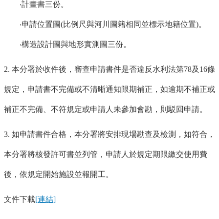
‧計畫書三份。
‧申請位置圖
(
比例尺與河川圖籍相同並標示地籍位置
)
。
‧構造設計圖與地形實測圖三份。
2. 本
分署
於收件後，審查申請書件是否違反水利法第
78
及
16
條
規定，申請書不完備或不清晰通知限期補正，如逾期不補正或
補正不完備、不符規定或申請人未參加會勘，則駁回申請。
3. 如申請書件合格，本
分署
將安排現場勘查及檢測，如符合，
本
分署
將核發許可書並列管，申請人於規定期限繳交使用費
後，依規定開始施設並報開工。
文件下載
[連結]