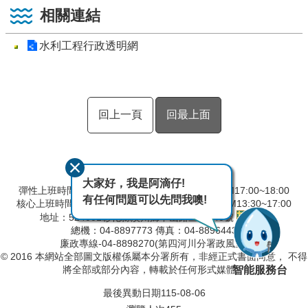
相關連結
水利工程行政透明網
回上一頁
回最上面
大家好，我是阿滴仔!
彈性上班時間：AM8:00~09:00 彈性下班時間：PM17:00~18:00
有任何問題可以先問我噢!
核心上班時間：星期一 ~ 星期五 AM8:30~12:30 PM13:30~17:00
地址：524001彰化縣溪州鄉中山路三段640號
總機：04-8897773 傳真：04-8896443
廉政專線-04-8898270(第四河川分署政風室)
© 2016 本網站全部圖文版權係屬本分署所有，非經正式書面同意， 不得
智能服務台
將全部或部分內容，轉載於任何形式媒體。
最後異動日期
115-08-06