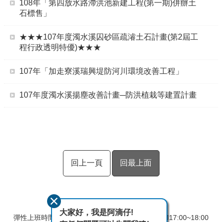
108年「第四放水路滯洪池新建工程(第一期)併辦土
石標售」
★★★107年度濁水溪囚砂區疏濬土石計畫(第2屆工
程行政透明特優)★★★
107年「加走寮溪瑞興堤防河川環境改善工程」
107年度濁水溪揚塵改善計畫─防洪植栽等建置計畫
回上一頁
回最上面
大家好，我是阿滴仔!
彈性上班時間：AM8:00~09:00 彈性下班時間：PM17:00~18:00