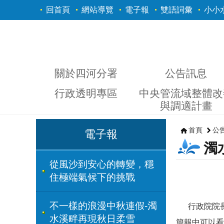
跳到主要內容區塊
回首頁
網站導覽
電子報
雙語詞彙
小小
關於四河分署
公告訊息
行政透明專區
中央管流域整體改
與調適計畫
首頁
公
電子報
濁
從風沙到安心的轉變，穩
住極端氣候下的挑戰
不一樣的浪漫中秋連假-濁
行政院院
水溪畔再現秋日柔雪
簡報中可以看