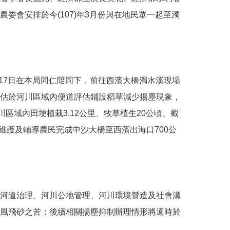
農委會安排於今
(107)
年
3
月份與在地民眾一起至濁
17
日在本局同仁陪同下，前往西濱大橋濁水溪現場
估於河川區域內便道評估鋪設稻草減少揚塵現象，
川區域內田埂植栽
3.12
公里、牧草植生
20
公頃、截
維護及輔導農民完成中沙大橋至西濱出海口
700
公
河道治理、河川公地管理、河川環境營造及社會溝
風飛砂之苦；後續相關揚塵抑制辦理情形將適時於