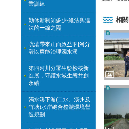
業訓練
相關
勤休新制知多少-維法與違
法的一線之隔
疏濬帶來正面效益!四河分
署以廉能治理濁水溪
第四河川分署生態檢核新
進展，守護水域生態共創
永續
濁水溪下游(二水、溪州及
竹塘)水岸縫合整體環境營
造規劃