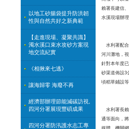
賴署長建信、
以地工砂腸袋提升防洪韌
水溪現場辦理
性與自然共好之新典範
【走進現場、凝聚共識】
濁水溪口束水攻砂方案現
水利署配合
地交流紀實
河川灘地，視
針對本年度已
《相揪來七逃》
砂渠道佈設
3
頃稻草鋪設等
讓海歸零 海廢不再
經濟部辦理節能減碳訪視,
四河分署展現豐碩成果
水利署長賴
通等面向，將
四河分署防汛護水志工專
媒體、機關網