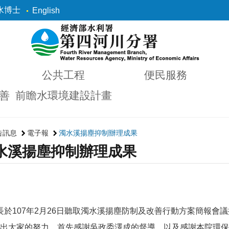
水博士
English
公共工程
便民服務
善
前瞻水環境建設計畫
告訊息
電子報
濁水溪揚塵抑制辦理成果
水溪揚塵抑制辦理成果
長於
107
年
2
月
26
日聽取濁水溪揚塵防制及改善行動方案簡報會議
出大家的努力，首先感謝吳政委澤成的督導，以及感謝本院環保