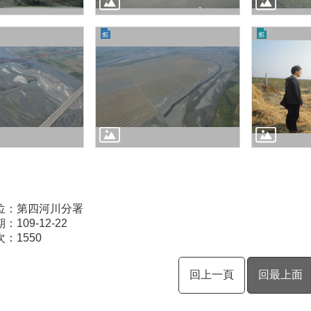
位：第四河川分署
109-12-22
次：
1550
回上一頁
回最上面