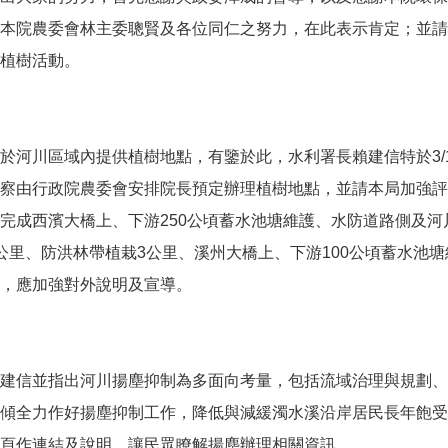
本院農委會林主委聰賢及各位同仁之努力，在此表示肯定；並請
植樹活動。
於河川區域內提供植樹地點，有鑒於此，水利署長賴建信特於
3/
察由行政院農委會安排院長預定辦理植樹地點，並請本局加強評
完成西濱大橋上、下游
250
公頃蓄水池塘維護、水防道路側及河
公里、防洪林帶植栽
3
公里、溪州大橋上、下游
100
公頃蓄水池塘
，應加強對外說明及宣導。
建信並指出河川揚塵抑制為多面向考量，包括流域治理與規劃、
傾全力作好揚塵抑制工作，降低與減緩濁水溪沿岸居民長年飽受
頁作連結及說明，讓民眾瞭解揚塵辦理相關資訊。