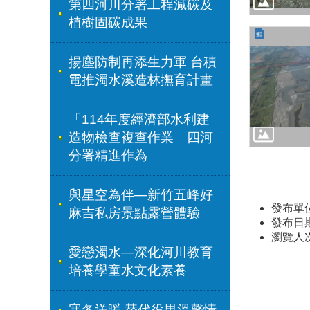
第四河川分署工程減碳及
植樹固碳成果
揚塵防制再添生力軍 台積
電推濁水溪造林撫育計畫
「114年度經濟部水利建
造物檢查複查作業」四河
分署精進作為
與星空為伴—新竹五峰好
發布單
麻吉私房景點露營體驗
發布日期：
瀏覽人
愛戀濁水—深化河川教育
培養學童水文化素養
寒冬送暖 替代役男溫馨情