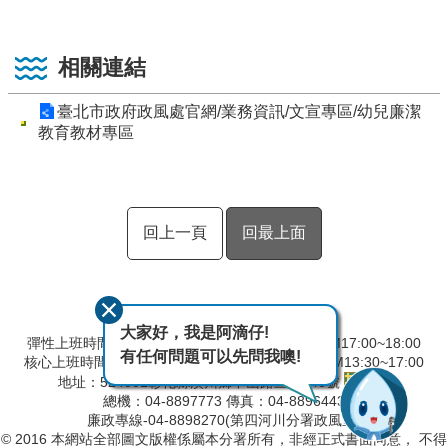
相關連結
臺北市政府政風處官網/業務資訊/文宣專區/幼兒廉潔
教育教材專區
回上一頁
回最上面
大家好，我是阿滴仔!
彈性上班時間：AM8:00~09:00 彈性下班時間：PM17:00~18:00
有任何問題可以先問我噢!
核心上班時間：星期一 ~ 星期五 AM8:30~12:30 PM13:30~17:00
地址：524001彰化縣溪州鄉中山路三段640號
總機：04-8897773 傳真：04-8896443
廉政專線-04-8898270(第四河川分署政風室)
© 2016 本網站全部圖文版權係屬本分署所有，非經正式書面同意， 不得